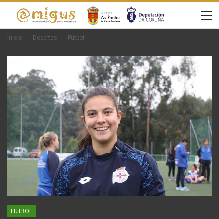
Inicio
Deportes
Futbol
FUTBOL