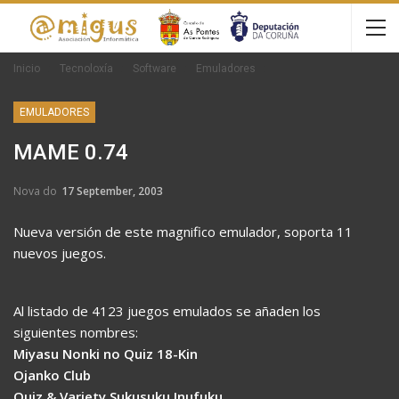
Inicio
Tecnoloxía
Software
Emuladores
EMULADORES
MAME 0.74
Nova do
17 September, 2003
Nueva versión de este magnifico emulador, soporta 11
nuevos juegos.
Al listado de 4123 juegos emulados se añaden los
siguientes nombres:
Miyasu Nonki no Quiz 18-Kin
Ojanko Club
Quiz & Variety Sukusuku Inufuku