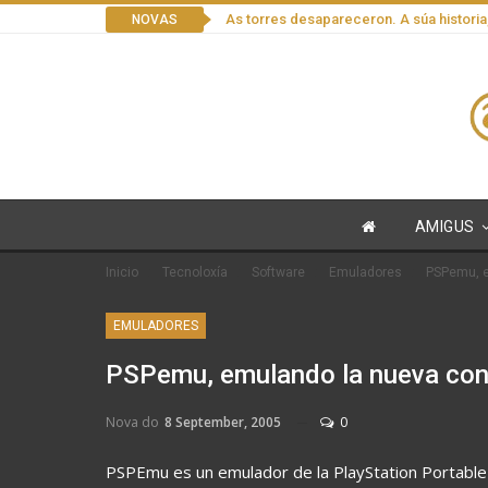
As torres desapareceron. A súa historia
NOVAS
AMIGUS
Inicio
Tecnoloxía
Software
Emuladores
PSPemu, e
EMULADORES
PSPemu, emulando la nueva con
Nova do
8 September, 2005
0
PSPEmu es un emulador de la PlayStation Portable