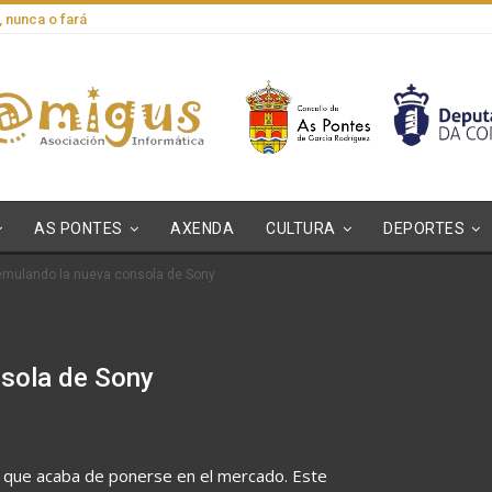
, nunca o fará
AS PONTES
AXENDA
CULTURA
DEPORTES
mulando la nueva consola de Sony
sola de Sony
 que acaba de ponerse en el mercado. Este