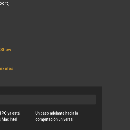
port)
 Show
íxeles
l PC ya está
Un paso adelante hacia la
s Mac Intel
computación universal