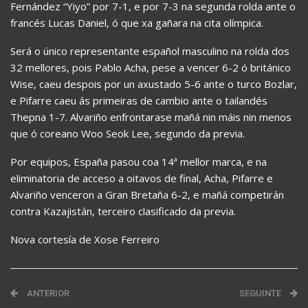
Fernández “Yiyo” por 7-1, e por 7-3 na segunda rolda ante o
francés Lucas Daniel, ó que xa gañara na cita olímpica.
Será o único representante español masculino na rolda dos
32 mellores, pois Pablo Acha, pese a vencer 6-2 ó británico
Wise, caeu despois por un axustado 5-6 ante o turco Bozlar,
e Pifarre caeu ás primeiras de cambio ante o tailandés
Thepna 1-7. Alvariño enfrontarase mañá nin máis nin menos
que ó coreano Woo Seok Lee, segundo da previa.
Por equipos, España pasou coa 14ª mellor marca, e na
eliminatoria de acceso a oitavos de final, Acha, Pifarre e
Alvariño venceron a Gran Bretaña 6-2, e mañá competirán
contra Kazajistán, terceiro clasificado da previa.
Nova cortesía de Xose Ferreiro
ANTERIOR
SEGUINTE