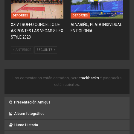
DEPORTES
DEPORTES
XXIV TROFEO CONCELLO DE
ALVARIÑO, PLATA INDIVIDUAL
AS PONTES LAS VEGAS SILEX
EN POLONIA
STYLE 2023
ANTERIOR
SEGUINTE
Los comentarios están cerrados, pero
trackbacks
Y pingbacks
están abiertos.
Presentación Amigus
Album fotográfico
Hume Historia