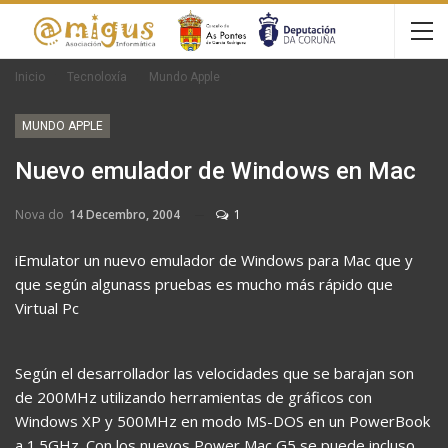
Inicio
Tecnoloxía
Mundo Apple
MUNDO APPLE
Nuevo emulador de Windows en Mac
Nova do
14 Decembro, 2004
1
iEmulator un nuevo emulador de Windows para Mac que y
que según algunass pruebas es mucho más rápido que
Virtual Pc
Según el desarrollador las velocidades que se barajan son
de 200MHz utilizando herramientas de gráficos con
Windows XP y 500MHz en modo MS-DOS en un PowerBook
a 1.5GHz. Con los nuevos Power Mac G5 se puede incluso