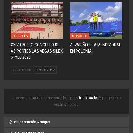
DEPORTES
DEPORTES
XXIV TROFEO CONCELLO DE
ALVARIÑO, PLATA INDIVIDUAL
AS PONTES LAS VEGAS SILEX
EN POLONIA
STYLE 2023
ANTERIOR
SEGUINTE
Los comentarios están cerrados, pero
trackbacks
Y pingbacks
están abiertos.
Presentación Amigus