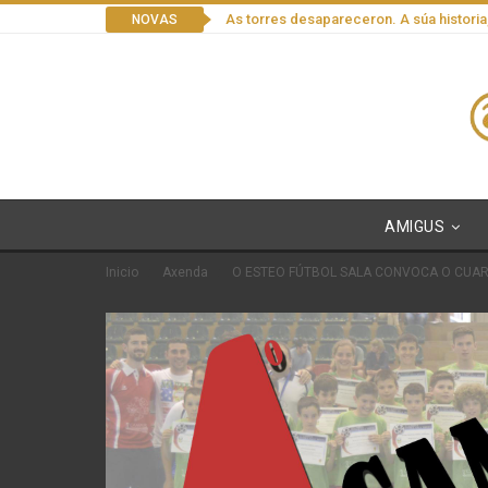
As torres desapareceron. A súa historia
NOVAS
AMIGUS
Inicio
Axenda
O ESTEO FÚTBOL SALA CONVOCA O CUAR