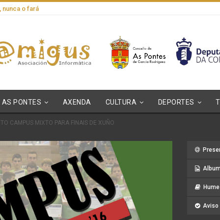
, nunca o fará
AS PONTES
AXENDA
CULTURA
DEPORTES
TO CAMPUS MIXTO PARA FINAIS DE XUÑO
Prese
Album
Hume 
Aviso 