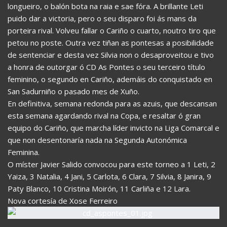
longueiro, o balón bota na raia e sae fóra. A brillante Leti
puido dar a victoria, pero o seu disparo foi ás mans da
porteira rival. Volveu fallar o Cariño o cuarto, noutro tiro que
petou no poste. Outra vez tiñan as pontesas a posibilidade
de sentenciar e desta vez Silvia non o desaproveitou e tivo
a honra de outorgar ó CD As Pontes o seu terceiro título
feminino, o segundo en Cariño, ademáis do conquistado en
San Sadurniño o pasado mes de Xuño.
En definitiva, semana redonda para as azuis, que descansan
esta semana agardando rival na Copa, e resaltar ó gran
equipo do Cariño, que marcha líder invicto na Liga Comarcal e
que non desentonaría nada na Segunda Autonómica
Feminina.
O míster Javier Salido convocou para este torneo a 1 Leti, 2
Yaiza, 3 Natalia, 4 Jani, 5 Carlota, 6 Clara, 7 Silvia, 8 Janira, 9
Paty Blanco, 10 Cristina Moirón, 11 Carliña e 12 Lara.
Nova cortesía de Xose Ferreiro