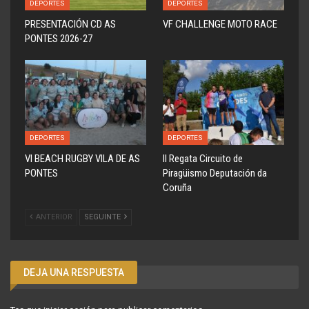
DEPORTES
DEPORTES
PRESENTACIÓN CD AS
VF CHALLENGE MOTO RACE
PONTES 2026-27
DEPORTES
DEPORTES
VI BEACH RUGBY VILA DE AS
ll Regata Circuito de
PONTES
Piragüismo Deputación da
Coruña
ANTERIOR
SEGUINTE
DEJA UNA RESPUESTA