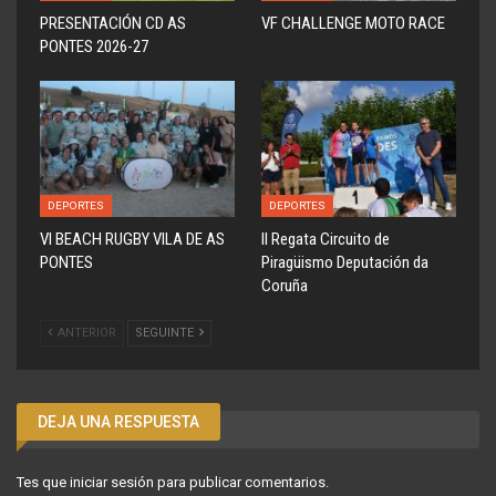
PRESENTACIÓN CD AS
VF CHALLENGE MOTO RACE
PONTES 2026-27
DEPORTES
DEPORTES
VI BEACH RUGBY VILA DE AS
ll Regata Circuito de
PONTES
Piragüismo Deputación da
Coruña
ANTERIOR
SEGUINTE
DEJA UNA RESPUESTA
Tes que
iniciar sesión
para publicar comentarios.