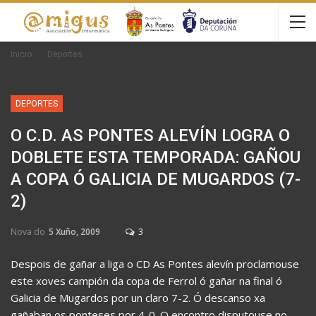
Inicio
Deportes
DEPORTES
O C.D. AS PONTES ALEVÍN LOGRA O
DOBLETE ESTA TEMPORADA: GAÑOU
A COPA Ó GALICIA DE MUGARDOS (7-
2)
Nova do
5 Xuño, 2009
3
Despois de gañar a liga o CD As Pontes alevín proclamouse
este xoves campión da copa de Ferrol ó gañar na final ó
Galicia de Mugardos por un claro 7-2. Ó descanso xa
gañaban os ponteses por 4-0. O encontro disputouse no