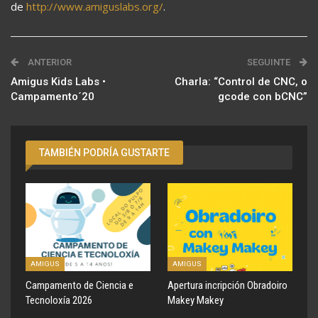
de
http://www.amiguslabs.org/
.
ANTERIOR
SEGUINTE
Amigus Kids Labs •
Charla: “Control de CNC, o
Campamento´20
gcode con bCNC”
TAMBIÉN PODRÍA GUSTARTE
AMIGUS
AMIGUS
Campamento de Ciencia e
Apertura incripción Obradoiro
Tecnoloxía 2026
Makey Makey