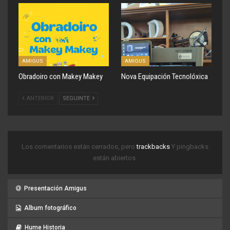
AMIGUS
AMIGUS
Obradoiro con Makey Makey
Nova Equipación Tecnolóxica
ANTERIOR
SEGUINTE
Los comentarios están cerrados, pero
trackbacks
Y pingbacks
están abiertos.
Presentación Amigus
Album fotográfico
Hume Historia