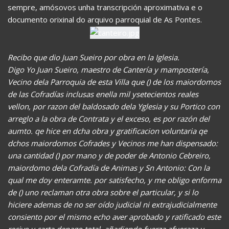
sempre, amósovos unha transcripción aproximativa e o
documento orixinal do arquivo parroquial de As Pontes.
Recibo que dio Juan Sueiro por obra en la Iglesia.
Digo Yo Juan Sueiro, maestro de Cantería y mampostería,
Vecino dela Parroquia de esta Villa que () de los maiordomos
de las Cofradías inclusas enella mil ysetecientos reales
vellon, por razon del baldosado dela Yglesia y su Portico con
arreglo a la obra de Contrata y el exceso, es por razón del
aumto. qe hice en dcha obra y gratificacion voluntaria qe
dchos maiordomos Cofrades y Vecinos me han dispensado:
una cantidad () por mano y de poder de Antonio Cebreiro,
maiordomo dela Cofradía de Animas y Sn Antonio: Con la
qual me doy enteramte. por satisfecho, y me obligo enforma
de () uno reclaman otra obra sobre el particular, y si lo
hiciere ademas de no ser oído judicial ni extrajudicialmente
consiento por el mismo echo aver aprobado y ratificado este