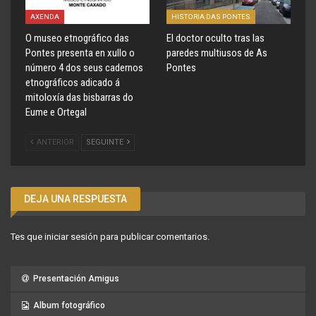
AXENDA
HISTORIA DAS PONTES
O museo etnográfico das
El doctor oculto tras las
Pontes presenta en xullo o
paredes multiusos de As
número 4 dos seus cadernos
Pontes
etnográficos adicado á
mitoloxía das bisbarras do
Eume e Ortegal
ANTERIOR
SEGUINTE
DEJA UNA RESPUESTA
Tes que
iniciar sesión
para publicar comentarios.
Presentación Amigus
Album fotográfico