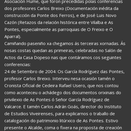
Asociación Hume, que foron precedidas polas conferencias
dos profesores Carlos Breixo (Documentación inédita da
construcción da Ponte dos Ferros), e de José Luis Novo
Cazón (Retazos da relación histórica entre Vilalba e As
Pontes, especialmente as parroquias de O Freixo e O
Aparral).
Camiñando paseniño xa chegamos ás terceiras xornadas. Ás
nosas costas quedan as primeiras, celebradas no Salón de
Actos da Casa Dopeso nas que contáramos cos seguintes
conferencias:
24 de Setembro de 2004: Os García Rodríguez das Pontes,
profesor Carlos Breixo. Interveu nesa ocasión tamén o
Cronista Oficial de Cedeira Rafael Usero, que nos contou
como aconteceu o achádego dos documentos orixinais do
privilexio de As Pontes ó Señor García Rodríguez de
Valcarce. E tamén Carlos Adrán Goás, director do Instituto
de Estudios Viveirenses, para explicarnos o traballo de
catalogación do patrimonio litúrxico de As Pontes. Estivo
presente o Alcalde, coma o fixera na proposta de creación