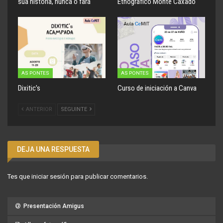
súa historia, nunca o fará
Etnográfico Monte Caxado
AS PONTES
AS PONTES
Dixitic’s
Curso de iniciación a Canva
ANTERIOR
SEGUINTE
DEJA UNA RESPUESTA
Tes que
iniciar sesión
para publicar comentarios.
Presentación Amigus