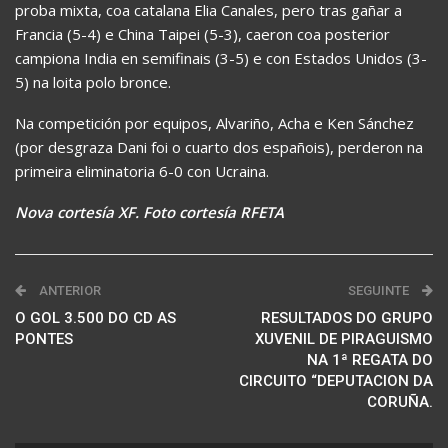
proba mixta, coa catalana Elia Canales, pero tras gañar a
Francia (5-4) e China Taipei (5-3), caeron coa posterior
campiona India en semifinais (3-5) e con Estados Unidos (3-
5) na loita polo bronce.
Na competición por equipos, Alvariño, Acha e Ken Sánchez
(por desgraza Dani foi o cuarto dos españois), perderon na
primeira eliminatoria 6-0 con Ucraina.
Nova cortesía XF. Foto cortesía RFETA
ANTERIOR
SEGUINTE
O GOL 3.500 DO CD AS
RESULTADOS DO GRUPO
PONTES
XUVENIL DE PIRAGUISMO
NA 1ª REGATA DO
CIRCUITO “DEPUTACION DA
CORUÑA.