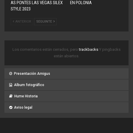
AS PONTES LAS VEGAS SILEX
EN POLONIA
STYLE 2023
ANTERIOR
SEGUINTE
Los comentarios están cerrados, pero
trackbacks
Y pingbacks
están abiertos.
Presentación Amigus
Album fotográfico
Hume Historia
Aviso legal