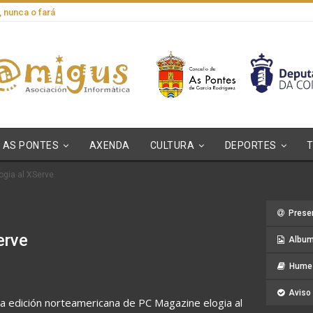
, nunca o fará
AS PONTES
AXENDA
CULTURA
DEPORTES
ogia al XServe
Prese
erve
Album
Hume 
Aviso 
a edición norteamericana de PC Magazine elogia al