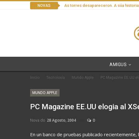
As torres desapareceron. A súa historia
NOVAS
AMIGUS
Inicio
Tecnoloxía
Mundo Apple
PC Magazine EE.UU el
MUNDO APPLE
PC Magazine EE.UU elogia al XS
Nova do
28 Agosto, 2004
0
En un banco de pruebas publicado recientemente, l