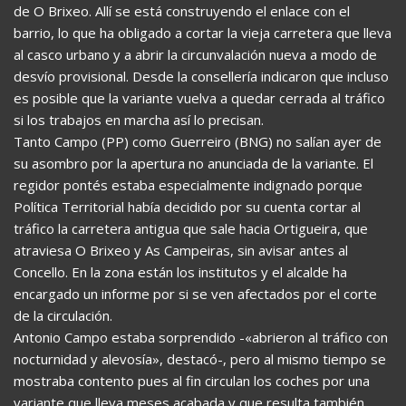
de O Brixeo. Allí se está construyendo el enlace con el
barrio, lo que ha obligado a cortar la vieja carretera que lleva
al casco urbano y a abrir la circunvalación nueva a modo de
desvío provisional. Desde la consellería indicaron que incluso
es posible que la variante vuelva a quedar cerrada al tráfico
si los trabajos en marcha así lo precisan.
Tanto Campo (PP) como Guerreiro (BNG) no salían ayer de
su asombro por la apertura no anunciada de la variante. El
regidor pontés estaba especialmente indignado porque
Política Territorial había decidido por su cuenta cortar al
tráfico la carretera antigua que sale hacia Ortigueira, que
atraviesa O Brixeo y As Campeiras, sin avisar antes al
Concello. En la zona están los institutos y el alcalde ha
encargado un informe por si se ven afectados por el corte
de la circulación.
Antonio Campo estaba sorprendido -«abrieron al tráfico con
nocturnidad y alevosía», destacó-, pero al mismo tiempo se
mostraba contento pues al fin circulan los coches por una
variante que lleva meses acabada y que resulta también