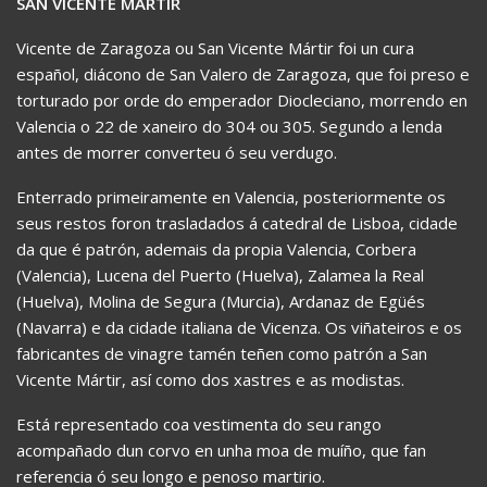
SAN VICENTE MÁRTIR
Vicente de Zaragoza ou San Vicente Mártir foi un cura
español, diácono de San Valero de Zaragoza, que foi preso e
torturado por orde do emperador Diocleciano, morrendo en
Valencia o 22 de xaneiro do 304 ou 305. Segundo a lenda
antes de morrer converteu ó seu verdugo.
Enterrado primeiramente en Valencia, posteriormente os
seus restos foron trasladados á catedral de Lisboa, cidade
da que é patrón, ademais da propia Valencia, Corbera
(Valencia), Lucena del Puerto (Huelva), Zalamea la Real
(Huelva), Molina de Segura (Murcia), Ardanaz de Egüés
(Navarra) e da cidade italiana de Vicenza. Os viñateiros e os
fabricantes de vinagre tamén teñen como patrón a San
Vicente Mártir, así como dos xastres e as modistas.
Está representado coa vestimenta do seu rango
acompañado dun corvo en unha moa de muíño, que fan
referencia ó seu longo e penoso martirio.