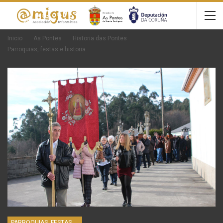
Inicio
As Pontes
Historia das Pontes
Parroquias, festas e historia
PARROQUIAS, FESTAS E HISTORIA