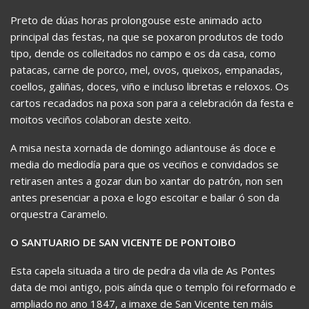
Preto de dúas horas prolongouse este animado acto
principal das festas, na que se poxaron produtos de todo
tipo, dende os colleitados no campo e os da casa, como
patacas, carne de porco, mel, ovos, queixos, empanadas,
coellos, galiñas, doces, viño e incluso libretas e reloxos. Os
cartos recadados na poxa son para a celebración da festa e
moitos veciños colaboran deste xeito.
A misa nesta xornada de domingo adiantouse ás doce e
media do mediodía para que os veciños e convidados se
retirasen antes a gozar dun bo xantar do patrón, non sen
antes presenciar a poxa e logo escoitar e bailar ó son da
orquestra Caramelo.
O SANTUARIO DE SAN VICENTE DE PONTOIBO
Esta capela situada a tiro de pedra da vila de As Pontes
data de moi antigo, pois aínda que o templo foi reformado e
ampliado no ano 1847, a imaxe de San Vicente ten máis