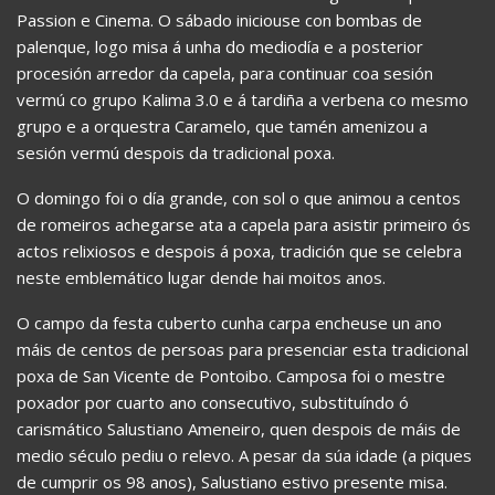
Passion e Cinema. O sábado iniciouse con bombas de
palenque, logo misa á unha do mediodía e a posterior
procesión arredor da capela, para continuar coa sesión
vermú co grupo Kalima 3.0 e á tardiña a verbena co mesmo
grupo e a orquestra Caramelo, que tamén amenizou a
sesión vermú despois da tradicional poxa.
O domingo foi o día grande, con sol o que animou a centos
de romeiros achegarse ata a capela para asistir primeiro ós
actos relixiosos e despois á poxa, tradición que se celebra
neste emblemático lugar dende hai moitos anos.
O campo da festa cuberto cunha carpa encheuse un ano
máis de centos de persoas para presenciar esta tradicional
poxa de San Vicente de Pontoibo. Camposa foi o mestre
poxador por cuarto ano consecutivo, substituíndo ó
carismático Salustiano Ameneiro, quen despois de máis de
medio século pediu o relevo. A pesar da súa idade (a piques
de cumprir os 98 anos), Salustiano estivo presente misa.