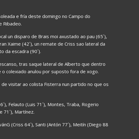
soleada e fría deste domingo no Campo do
e Ribadeo.
cal un disparo de Brais moi axustado ao pau (65´),
ran Xaime (42´), un remate de Criss sao lateral da
o da escadra (90´).
escanso, tras saque lateral de Alberto que dentro
e o colexiado anulou por suposto fora de xogo.
de visitar ao colista Fisterra nun partido no que os
6´), Felauto (Luis 71´), Montes, Traba, Rogerio
me 71´), Martínez.
vánG (Criss 64´), Santi (Antón 77´), Meitín (Diego 88