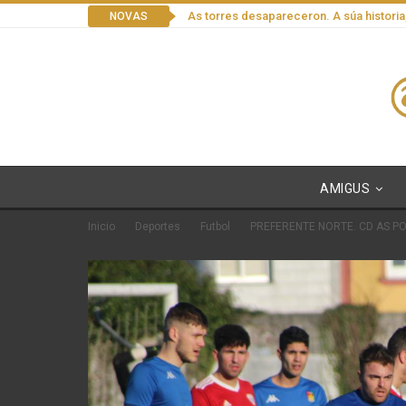
As torres desapareceron. A súa historia
NOVAS
AMIGUS
Inicio
Deportes
Futbol
PREFERENTE NORTE. CD AS PO