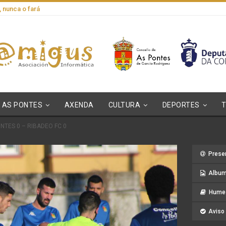
, nunca o fará
AS PONTES
AXENDA
CULTURA
DEPORTES
NTES 0 – RIBADEO FC 0
Prese
Album
Hume 
Aviso 