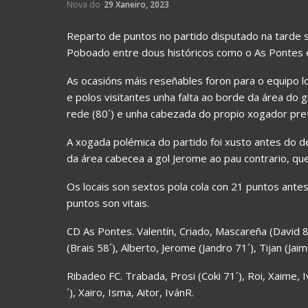
Nova do
29 Xaneiro, 2023
Reparto de puntos no partido disputado na tarde 
Poboado entre dous históricos como o As Pontes 
As ocasións máis reseñables foron para o equipo lo
e polos visitantes unha falta ao borde da área do g
rede (80´) e unha cabezada do propio xogador pret
A xogada polémica do partido foi xusto antes do d
da área cabecea a gol Jerome ao pau contrario, qu
Os locais son sextos pola cola con 21 puntos antes 
puntos son vitais.
CD As Pontes. Valentín, Criado, Mascareña (David 8
(Brais 58´), Alberto, Jerome (Jandro 71´), Tijan (Jai
Ribadeo FC. Trabada, Prosi (Coki 71´), Roi, Xaime, I
´), Xairo, Isma, Aitor, IvánR.