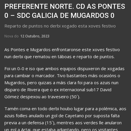
PREFERENTE NORTE. CD AS PONTES
0 – SDC GALICIA DE MUGARDOS 0
Reparto de puntos no derbi xogado esta xoves festivo
Nova do
12 Outubro, 2023
As Pontes e Mugardos enfrontaronse este xoves festivo
nun derbi que rematou en táboas e reparto de puntos.
Foi un 0-0 e iso que ambos equipos dispuxeron de xogadas
para cambiar o marcador. Tivo bastantes máis ocasións o
Mugardos, pero quizais a máis clara foi para os azuis nun
disparo de Rivera que o ex internacional sub17 David
Gómez despexou ao traveseiro (50´).
Tamén coma en todo derbi houbo lugar para a polémica, aos
azuis foilles anulado un gol de Cayetano por suposta falta
previa a un defensa (15´), mentres aos verdes lle anularon
un gol a Artai, que estaba adiantando, pero os visitantes