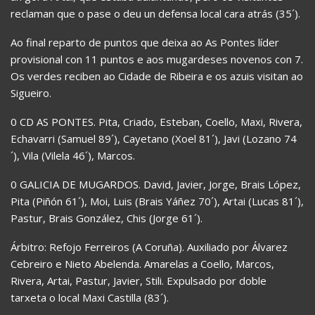
reclaman que o pase o deu un defensa local cara atrás (35´).
Ao final reparto de puntos que deixa ao As Pontes líder
provisional con 11 puntos e aos mugardeses novenos con 7.
Os verdes reciben ao Cidade de Ribeira e os azuis visitan ao
Sigueiro.
0 CD AS PONTES. Pita, Criado, Esteban, Coello, Maxi, Rivera,
Echavarri (Samuel 89´), Cayetano (Xoel 81´), Javi (Lozano 74
´), Vila (Vilela 46´), Marcos.
0 GALICIA DE MUGARDOS. David, Javier, Jorge, Brais López,
Pita (Piñón 61´), Moi, Luis (Brais Yáñez 70´), Artai (Lucas 81´),
Pastur, Brais González, Chis (Jorge 61´).
Árbitro: Refojo Ferreiros (A Coruña). Auxiliado por Álvarez
Cebreiro e Nieto Abelenda. Amarelas a Coello, Marcos,
Rivera, Artai, Pastur, Javier, Stili. Expulsado por doble
tarxeta o local Maxi Castilla (83´).