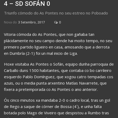
4 – SD SOFÁN 0
Triunfo cómodo do As Pontes no seu estreo no Poboado
Nova do
3 Setembro, 2017
0
Vitoria cómoda do As Pontes, que non gañaba tan
plácidamente no seu campo dende hai moito tempo, no seu
primeiro partido ligueiro en casa, amosando que a derrota
en Dumbría (2-1) foi un mal inicio de Liga.
Hoxe visitaba As Pontes o Sofán, equipo dunha parroquia de
Carballo duns 1500 habitantes, que contaba co bo carrileiro
esquerdo Pablo Domínguez, que xogou catro tempadas cos
azuis, ou o media punta arxentino Matías Navarrete, que
fixera a pretemporada co As Pontes o ano anterior.
Ós cinco minutos xa mandaba 2-0 o cadro local, tras un gol
de Rego a saque de córner de Bossa (4´), e unha falta
botada polo Mago de Viveiro que despistou a Rumbo tras