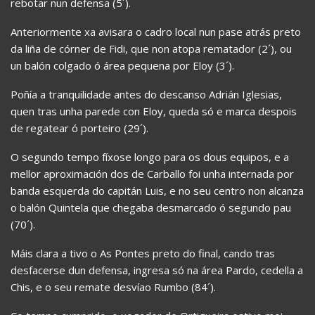
rebotar nun defensa (5´).
Anteriormente xa avisara o cadro local nun pase atrás preto
da liña de córner de Fidi, que non atopa rematador (2´), ou
un balón colgado ó área pequena por Eloy (3´).
Poñía a tranquilidade antes do descanso Adrián Iglesias,
quen tras unha parede con Eloy, queda só e marca despois
de regatear ó porteiro (29´).
O segundo tempo fíxose longo para os dous equipos, e a
mellor aproximación dos de Carballo foi unha internada por
banda esquerda do capitán Luis, e no seu centro non alcanza
o balón Quintela que chegaba desmarcado ó segundo pau
(70´).
Máis clara a tivo o As Pontes preto do final, cando tras
desfacerse dun defensa, ingresa só na área Pardo, cedella a
Chis, e o seu remate desvíao Rumbo (84´).