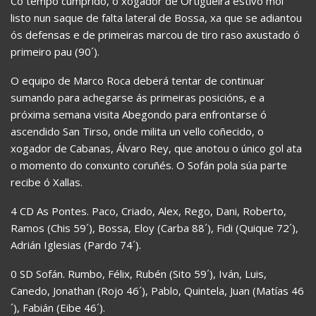
Co tempo cumprido, o xogador de Ortigueira estivo moi
listo nun saque de falta lateral de Bossa, xa que se adiantou
ós defensas e de primeiras marcou de tiro raso axustado ó
primeiro pau (90´).
O equipo de Marco Roca deberá tentar de continuar
sumando para achegarse ás primeiras posicións, e a
próxima semana visita Abegondo para enfrontarse ó
ascendido San Tirso, onde milita un vello coñecido, o
xogador de Cabanas, Álvaro Rey, que anotou o único gol ata
o momento do conxunto coruñés. O Sofán pola súa parte
recibe ó Xallas.
4 CD As Pontes. Paco, Criado, Alex, Rego, Dani, Roberto,
Ramos (Chis 59´), Bossa, Eloy (Carba 88´), Fidi (Quique 72´),
Adrián Iglesias (Pardo 74´).
0 SD Sofán. Rumbo, Félix, Rubén (Sito 59´), Iván, Luis,
Canedo, Jonathan (Rojo 46´), Pablo, Quintela, Juan (Matías 46
´), Fabián (Eibe 46´).