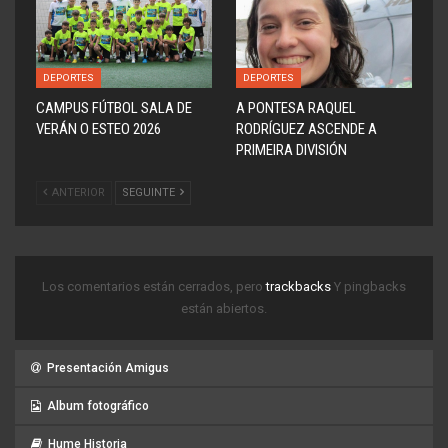
DEPORTES
DEPORTES
CAMPUS FÚTBOL SALA DE
A PONTESA RAQUEL
VERÁN O ESTEO 2026
RODRÍGUEZ ASCENDE A
PRIMEIRA DIVISIÓN
ANTERIOR
SEGUINTE
Los comentarios están cerrados, pero
trackbacks
Y pingbacks
están abiertos.
Presentación Amigus
Album fotográfico
Hume Historia