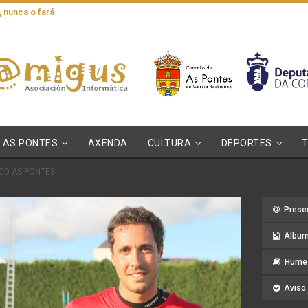
, nunca o fará
AS PONTES
AXENDA
CULTURA
DEPORTES
CD AS PONTES
Prese
Album
Hume 
Aviso 