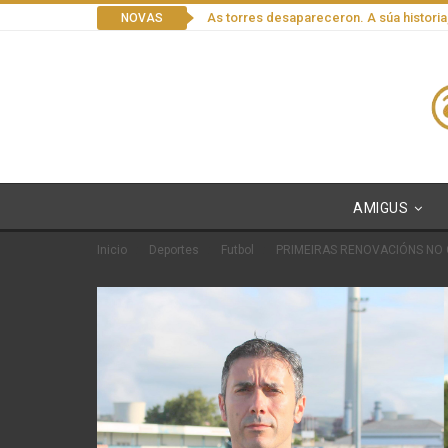
As torres desapareceron. A súa historia
NOVAS
AMIGUS
Inicio
Deportes
Futbol
PRIMEIRAS RENOVACIÓNS NO 