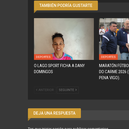
TAMBIÉN PODRÍA GUSTARTE
DEPORTES
DEPORTES
O LAGO SPORT FICHA A DANY
MARATÓN FÚTBO
DOMINGOS
DO CARME 2026 
PENA VIGO).
ANTERIOR
SEGUINTE
DEJA UNA RESPUESTA
Tes que
iniciar sesión
para publicar comentarios.