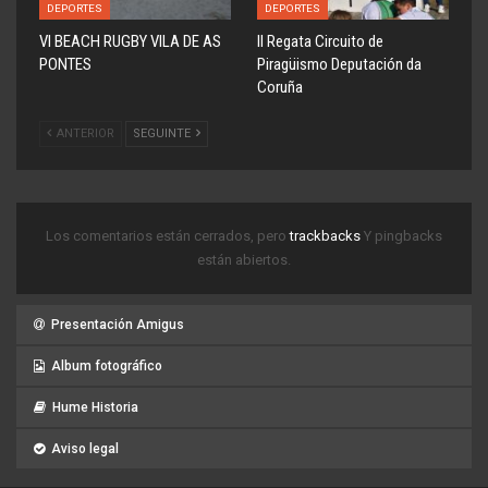
DEPORTES
DEPORTES
VI BEACH RUGBY VILA DE AS
ll Regata Circuito de
PONTES
Piragüismo Deputación da
Coruña
ANTERIOR
SEGUINTE
Los comentarios están cerrados, pero
trackbacks
Y pingbacks
están abiertos.
Presentación Amigus
Album fotográfico
Hume Historia
Aviso legal