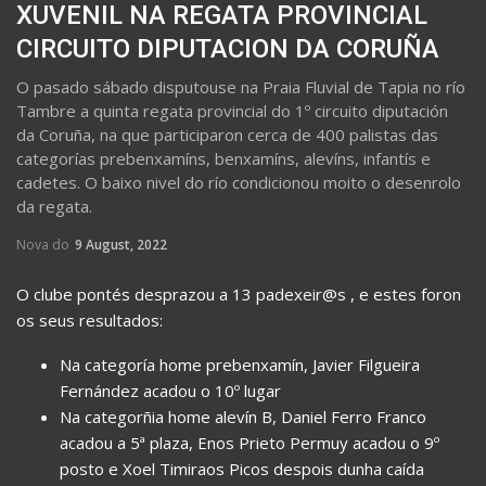
XUVENIL NA REGATA PROVINCIAL
CIRCUITO DIPUTACION DA CORUÑA
O pasado sábado disputouse na Praia Fluvial de Tapia no río
Tambre a quinta regata provincial do 1º circuito diputación
da Coruña, na que participaron cerca de 400 palistas das
categorías prebenxamíns, benxamíns, alevíns, infantís e
cadetes. O baixo nivel do río condicionou moito o desenrolo
da regata.
Nova do
9 August, 2022
O clube pontés desprazou a 13 padexeir@s , e estes foron
os seus resultados:
Na categoría home prebenxamín, Javier Filgueira
Fernández acadou o 10º lugar
Na categorñia home alevín B, Daniel Ferro Franco
acadou a 5ª plaza, Enos Prieto Permuy acadou o 9º
posto e Xoel Timiraos Picos despois dunha caída