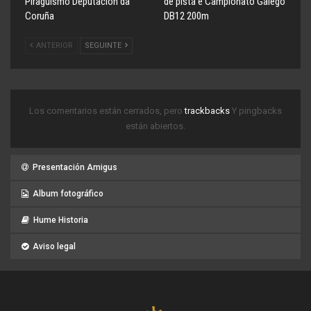
Piragüismo Deputación da
de pista e Campionato Galego
Coruña
DB12 200m
ANTERIOR
SEGUINTE
Los comentarios están cerrados, pero
trackbacks
Y pingbacks
están abiertos.
Presentación Amigus
Album fotográfico
Hume Historia
Aviso legal