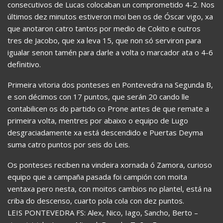
consecutivos de Lucas colocaban un comprometido 4-2. Nos
últimos dez minutos estiveron moi ben os de Óscar vigo, xa
que anotaron catro tantos por medio de Cokito e outros
tres de Jacobo, que xa leva 15, que non só serviron para
igualar senon tamén para darle a volta o marcador ata o 4-6
definitivo.
Primeira vitoria dos ponteses en Pontevedra na Segunda B,
e son décimos con 17 puntos, que serán 20 cando lle
contabilicen os do partido co Prone antes de que remate a
primeira volta, mentres por abaixo o equipo de Lugo
desgraciadamente xa está descendido e Puertas Deyma
suma catro puntos por seis do Leis.
Os ponteses reciben na vindeira xornada ó Zamora, curioso
equipo que a campaña pasada foi campión con moita
ventaxa pero nesta, con moitos cambios no plantel, está na
criba do descenso, cuarto pola cola con dez puntos.
LEIS PONTEVEDRA FS: Alex, Nico, Iago, Sancho, Berto –