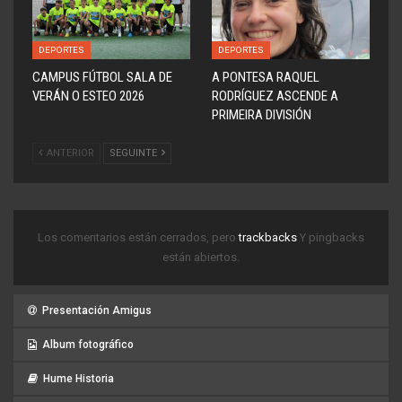
DEPORTES
DEPORTES
CAMPUS FÚTBOL SALA DE
A PONTESA RAQUEL
VERÁN O ESTEO 2026
RODRÍGUEZ ASCENDE A
PRIMEIRA DIVISIÓN
ANTERIOR
SEGUINTE
Los comentarios están cerrados, pero
trackbacks
Y pingbacks
están abiertos.
Presentación Amigus
Album fotográfico
Hume Historia