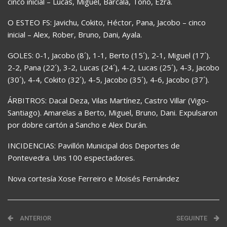
cinco inicial – Lucas, Miguel, Barcala, Toño, Ezra.
O ESTEO FS: Javichu, Cokito, Héctor, Pana, Jacobo – cinco
inicial – Alex, Rober, Bruno, Dani, Ayala.
GOLES: 0-1, Jacobo (8´), 1-1, Berto (15´), 2-1, Miguel (17´).
2-2, Pana (22´), 3-2, Lucas (24´), 4-2, Lucas (25´), 4-3, Jacobo
(30´), 4-4, Cokito (32´), 4-5, Jacobo (35´), 4-6, Jacobo (37´).
ÁRBITROS: Dacal Deza, Vilas Martínez, Castro Villar (Vigo-
Santiago). Amarelas a Berto, Miguel, Bruno, Dani. Expulsaron
por dobre cartón a Sancho e Alex Durán.
INCIDENCIAS: Pavillón Municipal dos Deportes de
Pontevedra. Uns 100 espectadores.
Nova cortesía Xose Ferreiro e Moisés Fernández
ANTERIOR
SEGUINTE