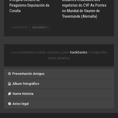
Piragüismo Deputación da
regatistas do CVF As Pontes
Coruña
no Mundial de Vaurien de
Travemünde (Alemaña)
ANTERIOR
SEGUINTE
Los comentarios están cerrados, pero
trackbacks
Y pingbacks
están abiertos.
Presentación Amigus
Album fotográfico
Hume Historia
Aviso legal