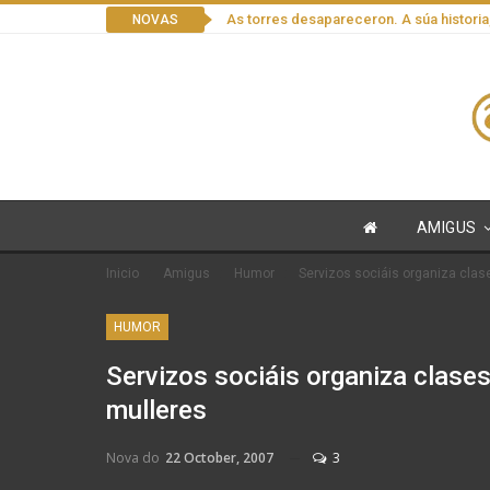
As torres desapareceron. A súa historia
NOVAS
AMIGUS
Inicio
Amigus
Humor
Servizos sociáis organiza clas
HUMOR
Servizos sociáis organiza clase
mulleres
Nova do
22 October, 2007
3