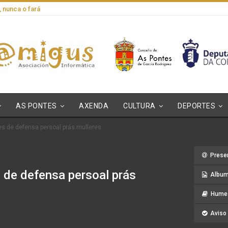
, nunca o fará
AS PONTES
AXENDA
CULTURA
DEPORTES
es de defensa persoal prás mulleres
Prese
s de defensa persoal prás
Album
Hume 
Aviso 