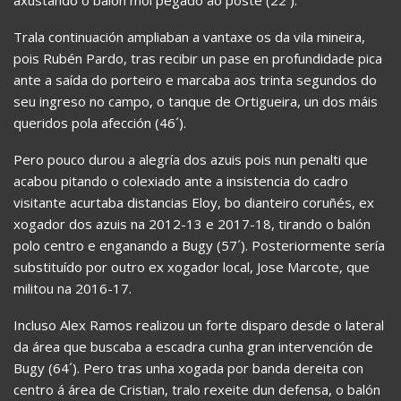
Trala continuación ampliaban a vantaxe os da vila mineira,
pois Rubén Pardo, tras recibir un pase en profundidade pica
ante a saída do porteiro e marcaba aos trinta segundos do
seu ingreso no campo, o tanque de Ortigueira, un dos máis
queridos pola afección (46´).
Pero pouco durou a alegría dos azuis pois nun penalti que
acabou pitando o colexiado ante a insistencia do cadro
visitante acurtaba distancias Eloy, bo dianteiro coruñés, ex
xogador dos azuis na 2012-13 e 2017-18, tirando o balón
polo centro e enganando a Bugy (57´). Posteriormente sería
substituído por outro ex xogador local, Jose Marcote, que
militou na 2016-17.
Incluso Alex Ramos realizou un forte disparo desde o lateral
da área que buscaba a escadra cunha gran intervención de
Bugy (64´). Pero tras unha xogada por banda dereita con
centro á área de Cristian, tralo rexeite dun defensa, o balón