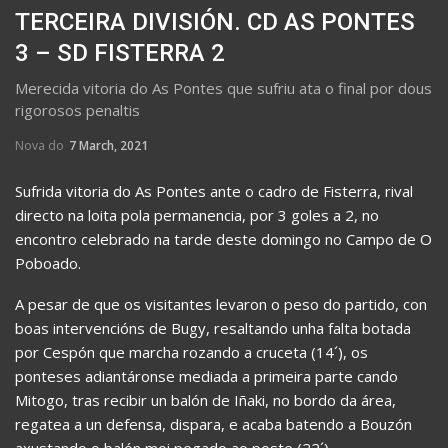
TERCEIRA DIVISIÓN. CD AS PONTES
3 – SD FISTERRA 2
Merecida vitoria do As Pontes que sufriu ata o final por dous
rigorosos penaltis
Nova do
7 March, 2021
Sufrida vitoria do As Pontes ante o cadro de Fisterra, rival
directo na loita pola permanencia, por 3 goles a 2, no
encontro celebrado na tarde deste domingo no Campo de O
Poboado.
A pesar de que os visitantes levaron o peso do partido, con
boas intervencións de Bugy, resaltando unha falta botada
por Cespón que marcha rozando a cruceta (14´), os
ponteses adiantáronse mediada a primeira parte cando
Mitogo, tras recibir un balón de Iñaki, no bordo da área,
regatea a un defensa, dispara, e acaba batendo a Bouzón
axustando o balón moi pegado ao poste (22´).