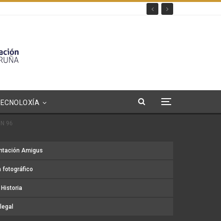
TECNOLOXÍA
N 96
ntación Amigus
 fotográfico
Historia
legal