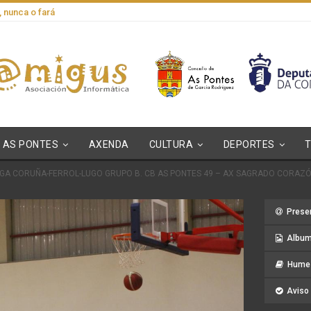
, nunca o fará
AS PONTES
AXENDA
CULTURA
DEPORTES
EGA CORUÑA-FERROL-LUGO GRUPO B. CB AS PONTES 49 – AX SAGRADO CORAZÓ
Prese
Album
Hume 
Aviso 