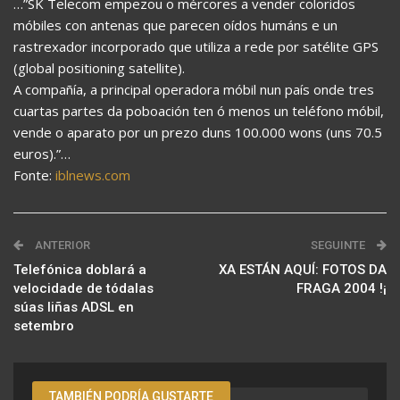
…”SK Telecom empezou o mércores a vender coloridos
móbiles con antenas que parecen oídos humáns e un
rastrexador incorporado que utiliza a rede por satélite GPS
(global positioning satellite).
A compañía, a principal operadora móbil nun país onde tres
cuartas partes da poboación ten ó menos un teléfono móbil,
vende o aparato por un prezo duns 100.000 wons (uns 70.5
euros).”…
Fonte:
iblnews.com
ANTERIOR
SEGUINTE
Telefónica doblará a
XA ESTÁN AQUÍ: FOTOS DA
velocidade de tódalas
FRAGA 2004 !¡
súas liñas ADSL en
setembro
TAMBIÉN PODRÍA GUSTARTE