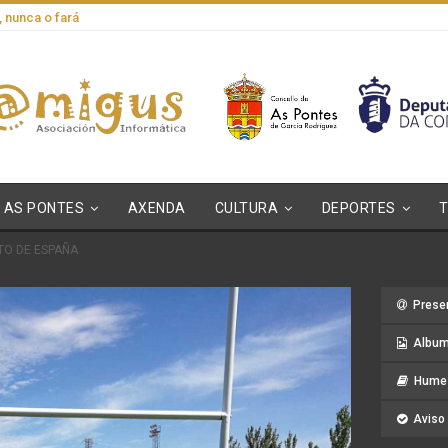
, nunca o fará
AS PONTES
AXENDA
CULTURA
DEPORTES
TO DE ESPAÑA
Prese
Album
Hume 
Aviso 