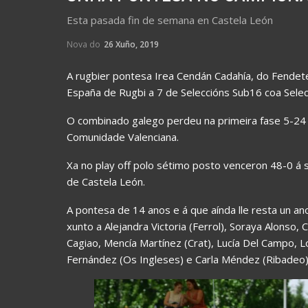
Esta pasada fin de semana en Castela León
Nova do
26 Xuño, 2019
A rugbier pontesa Irea Cendán Cadahía, do Fendet
España de Rugbi a 7 de Seleccións Sub16 coa Selecc
O combinado galego perdeu na primeira fase 5-24 
Comunidade Valenciana.
Xa no play off polo sétimo posto venceron 48-0 á se
de Castela León.
A pontesa de 14 anos e á que aínda lle resta un an
xunto a Alejandra Victoria (Ferrol), Soraya Alonso
Cagiao, Mencía Martínez (Crat), Lucía Del Campo, Lo
Fernández (Os Ingleses) e Carla Méndez (Ribadeo