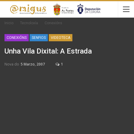
Inicio
Tecnoloxía
Conexións
CONEXIÓNS
SENFIOS
VIDEOTECA
Unha Vila Dixital: A Estrada
Nova do
5 Marzo, 2007
1