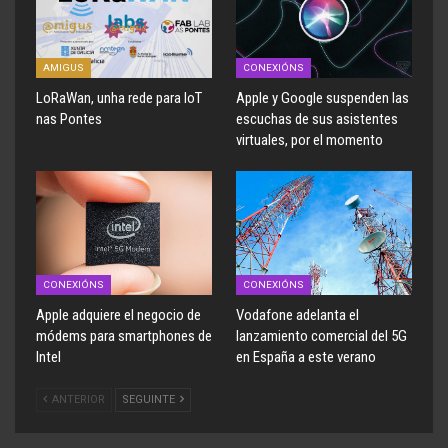
AMIGUS
CONEXIÓNS
LoRaWan, unha rede para IoT
Apple y Google suspenden las
nas Pontes
escuchas de sus asistentes
virtuales, por el momento
CONEXIÓNS
CONEXIÓNS
Apple adquiere el negocio de
Vodafone adelanta el
módems para smartphones de
lanzamiento comercial del 5G
Intel
en España a este verano
ANTERIOR
SEGUINTE