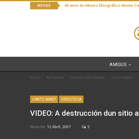
40 anos do Museo Etnográfico Monte C
NOVAS
AMIGUS
Inicio
As Pontes
Historia das Pontes
Canto Mais?
CANTO MAIS?
VIDEOTECA
VIDEO: A destrucción dun sitio 
Nova do
12 Abril, 2007
5