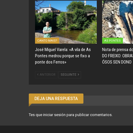
CANTO MAIS?
AS PONTES
José Miguel Varela: «A vila de As
Nota de prensa 
Pontes medrou porque se fixo a
DO FREIXO: OBRA
ponte dos Ferros»
ÓSOS SEN DONO
ANTERIOR
SEGUINTE
DEJA UNA RESPUESTA
Tes que
iniciar sesión
para publicar comentarios.