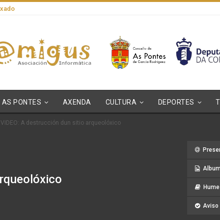
axado
AS PONTES
AXENDA
CULTURA
DEPORTES
VIDEO: A destrucción dun sitio arqueolóxico
Prese
Album
arqueolóxico
Hume 
Aviso 