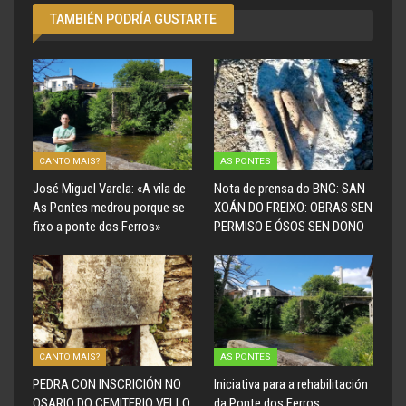
TAMBIÉN PODRÍA GUSTARTE
CANTO MAIS?
AS PONTES
José Miguel Varela: «A vila de
Nota de prensa do BNG: SAN
As Pontes medrou porque se
XOÁN DO FREIXO: OBRAS SEN
fixo a ponte dos Ferros»
PERMISO E ÓSOS SEN DONO
CANTO MAIS?
AS PONTES
PEDRA CON INSCRICIÓN NO
Iniciativa para a rehabilitación
OSARIO DO CEMITERIO VELLO
da Ponte dos Ferros