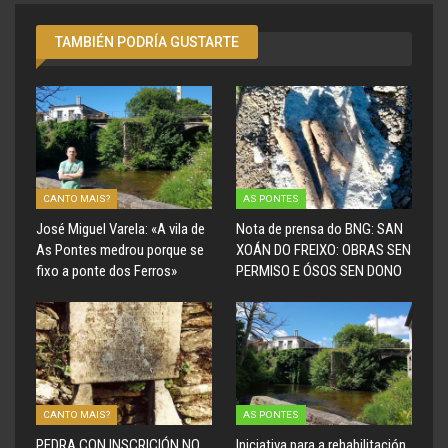
TAMBIÉN PODRÍA GUSTARTE
CANTO MAIS?
AS PONTES
José Miguel Varela: «A vila de
Nota de prensa do BNG: SAN
As Pontes medrou porque se
XOÁN DO FREIXO: OBRAS SEN
fixo a ponte dos Ferros»
PERMISO E ÓSOS SEN DONO
CANTO MAIS?
AS PONTES
PEDRA CON INSCRICIÓN NO
Iniciativa para a rehabilitación