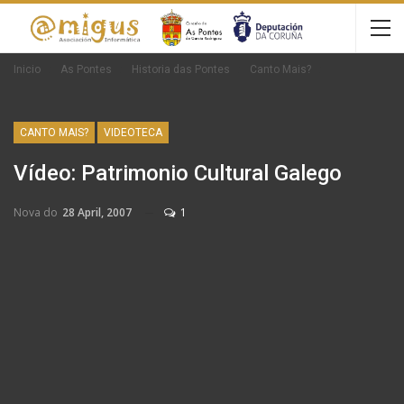
Inicio
As Pontes
Historia das Pontes
Canto Mais?
CANTO MAIS?
VIDEOTECA
Vídeo: Patrimonio Cultural Galego
Nova do
28 April, 2007
1