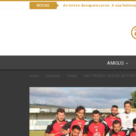
As torres desapareceron. A súa historia
NOVAS
AMIGUS
Inicio
Deportes
Futbol
XXV TROFEO VILA DE AS PONTE