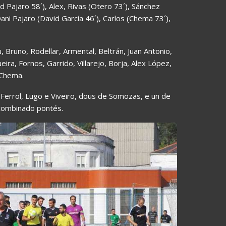
d Pajaro 58´), Alex, Rivas (Otero 73´), Sánchez
 Dani Pajaro (David García 46´), Carlos (Chema 73´),
u, Bruno, Rodellar, Armental, Beltrán, Juan Antonio,
ra, Fornos, Garrido, Villarejo, Borja, Alex López,
 Chema.
 Ferrol, Lugo e Viveiro, dous de Somozas, e un de
 combinado pontés.