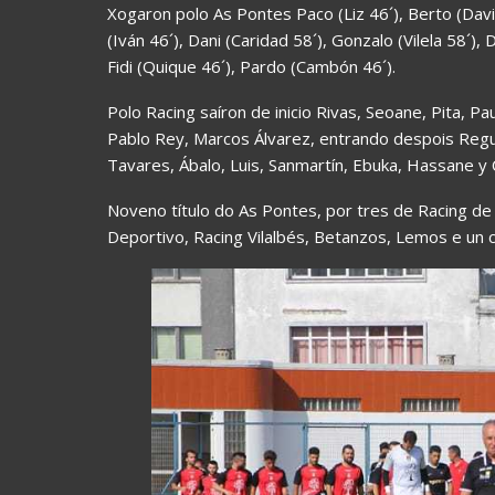
Xogaron polo As Pontes Paco (Liz 46´), Berto (Davi
(Iván 46´), Dani (Caridad 58´), Gonzalo (Vilela 58´),
Fidi (Quique 46´), Pardo (Cambón 46´).
Polo Racing saíron de inicio Rivas, Seoane, Pita, Pa
Pablo Rey, Marcos Álvarez, entrando despois Reguei
Tavares, Ábalo, Luis, Sanmartín, Ebuka, Hassane y
Noveno título do As Pontes, por tres de Racing de
Deportivo, Racing Vilalbés, Betanzos, Lemos e un