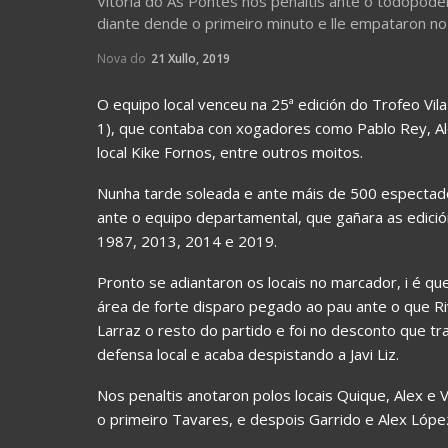
Vitoria do As Pontes nos penaltis ante o todopode
diante dende o primeiro minuto e lle empataron n
Nova do
21 Xullo, 2019
O equipo local venceu na 25ª edición do Trofeo Vila
1), que contaba con xogadores como Pablo Rey, Al
local Kike Fornos, entre outros moitos.
Nunha tarde soleada e ante máis de 500 espectad
ante o equipo departamental, que gañara as edici
1987, 2013, 2014 e 2019.
Pronto se adiantaron os locais no marcador, i é q
área de forte disparo pegado ao pau ante o que R
Larraz o resto do partido e foi no desconto que t
defensa local e acaba despistando a Javi Liz.
Nos penaltis anotaron polos locais Quique, Alex e 
o primeiro Tavares, e despois Garrido e Alex López 