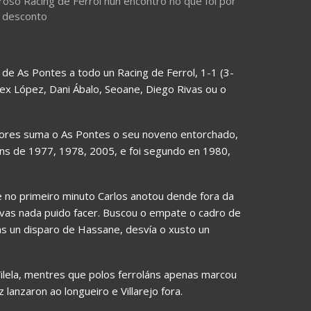
roso Racing de Ferrol nun encontro no que foi por
o desconto
 de As Pontes a todo un Racing de Ferrol, 1-1 (3-
ex López, Dani Ábalo, Seoane, Diego Rivas ou o
ores suma o As Pontes o seu noveno entorchado,
óns de 1977, 1978, 2005, e foi segundo en 1980,
ue no primeiro minuto Carlos anotou dende fora da
ivas nada puido facer. Buscou o empate o cadro de
ras un disparo de Hassane, desvía o xusto un
Vilela, mentres que polos ferroláns apenas marcou
lanzaron ao longueiro e Villarejo fora.