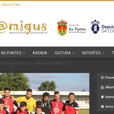
, nunca o fará
AS PONTES
AXENDA
CULTURA
DEPORTES
S. CD AS PONTES 1 (3) – RACING DE FERROL 1 (1)
Prese
Album
Hume 
Aviso 