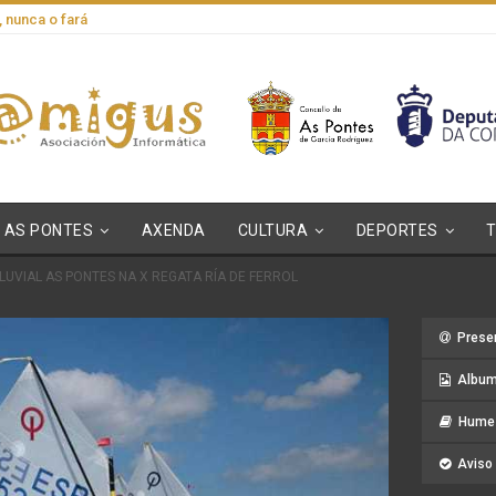
, nunca o fará
AS PONTES
AXENDA
CULTURA
DEPORTES
LUVIAL AS PONTES NA X REGATA RÍA DE FERROL
Prese
Album
Hume 
Aviso 