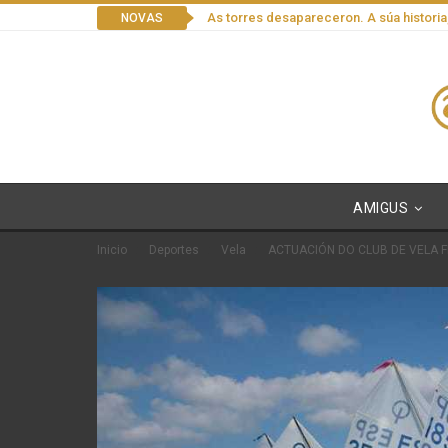
As torres desapareceron. A súa historia
NOVAS
AMIGUS
Inicio
Deportes
Vela
ACTUACIÓN DO CLUB DE VELA F