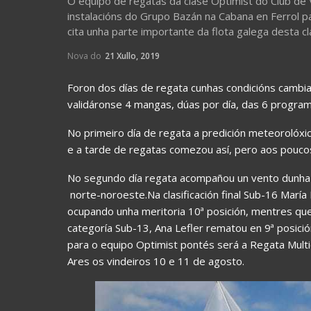
O equipo de regatas da clase Optimist do Club de 
instalacións do Grupo Bazán na Cabana en Ferrol p
cita unha parte importante da flota galega desta cl
Nova do
21 Xullo, 2019
Foron dos días de regata cunhas condicións cambia
validáronse 4 mangas, dúas por día, das 6 progra
No primeiro día de regata a predición meteorolóx
e a tarde de regatas comezou así, pero aos pouco
No segundo día regata acompañou un vento dunha
norte-noroeste.Na clasificación final Sub-16 María 
ocupando unha meritoria 10ª posición, mentres que
categoría Sub-13, Ana Lefler rematou en 9ª posición
para o equipo Optimist pontés será a Regata Multi
Ares os vindeiros 10 e 11 de agosto.