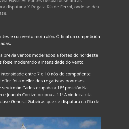
Vela Fluvial As Pontes desplazouse ata as
ara disputar a X Regata Ría de Ferrol, onde se deu
ase.
ntes e cun vento moi rolón. Ó final da competición
madas.
ica prevía ventos moderados a fortes do nordeste
s foise moderando a intensidade do vento.
 intensidade entre 7 e 10 nós de compoñente
Lefler foi a mellor dos regatistas ponteses
 seu irmán Carlos ocupaba a 18ª posición.Na
 e Joaquín Cortizo ocupou a 11ª.A vindeira cita
clase General Gabeiras que se disputará na Ría de