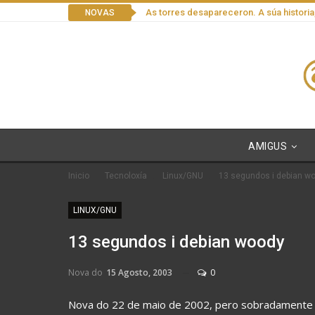
As torres desapareceron. A súa historia
NOVAS
AMIGUS
Inicio
Tecnoloxía
Linux/GNU
13 segundos i debian w
LINUX/GNU
13 segundos i debian woody
Nova do
15 Agosto, 2003
0
Nova do 22 de maio de 2002, pero sobradamente 