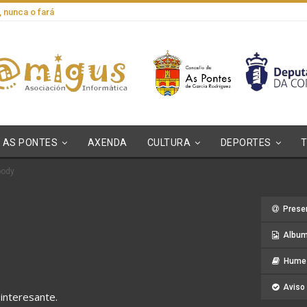
, nunca o fará
AS PONTES
AXENDA
CULTURA
DEPORTES
oody
Prese
Album
Hume 
Aviso 
interesante.