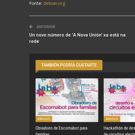
Fonte:
debian.org
ANTERIOR
Un novo número de ‘A Nova Unión’ xa está na
rede
TAMBIÉN PODRÍA GUSTARTE
AMIGUS
AMIGUS
Obradoiro de Escornabot para
Hackathón de des
familias
de circuítos elect