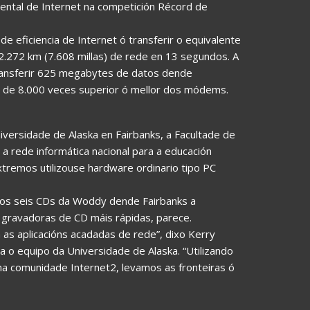
nental de Internet na competición Récord de
e eficiencia de Internet ó transferir o equivalente
2.272 km (7.608 millas) de rede en 13 segundos. A
ransferir 625 megabytes de datos dende
is de 8.000 veces superior ó mellor dos módems.
iversidade de Alaska en Fairbanks, a Facultade de
 rede informática nacional para a educación
xtremos utilizouse hardware ordinario tipo PC
ir os seis CDs da Woddy dende Fairbanks a
gravadoras de CD máis rápidas, parece.
 as aplicacións acadadas de rede”, dixo Kerry
o equipo da Universidade de Alaska. “Utilizando
 na comunidade Internet2, levamos as fronteiras ó