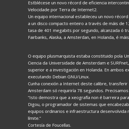
Estblécese un novo récord de eficiencia interconti
Velocidade por Terra de Internet2.
Un equipo internacional estableceu un novo récord d
a un disco compacto enteiro a través de máis de 1
tasa de 401 megabits por segundo, alcanzada ó t
Fairbanks, Alaska, a Amsterdan, en Holanda, é má
O equipo plusmarquista estaba constituido pola Un
Ciencia da Universidade de Amsterdam e SURFnet, a
superior e a investigación en Holanda. En ambos e
executando Debian GNU/Linux.
Cunha conexión a Internet deste calibre, transfer
Amsterdam só requiriría 78 segundos. Precisamos 
“Isto demostra que a xeografía non é barreira para
Digou, o programador de sistemas que encabezaba 
equipos ordinarios e infraestructura desenvolvida
límite.”
Cortesía de Foucellas.