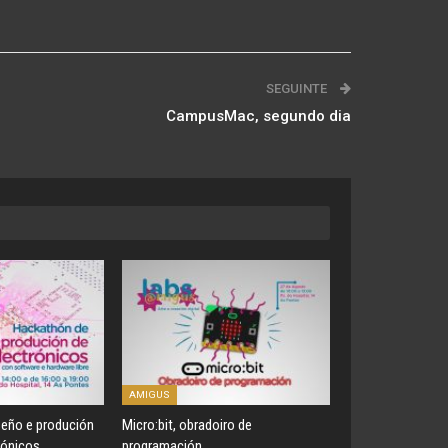
SEGUINTE
CampusMac, segundo dia
AMIGUS
eño e produción
Micro:bit, obradoiro de
rónicos
programación