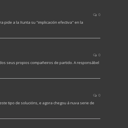
0
 pide a la Xunta su "implicación efectiva" en la
0
 dos seus propios compañeiros de partido. A responsábel
0
ste tipo de solucións, e agora chegou á nuva serie de