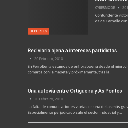
CYBERMODE
20 
Contundente victor
os de Carballo cun
DEPORTES
Red viaria ajena a intereses partidistas
20 Febreiro, 2010
En Ferrolterra estamos de enhorabuena desde el miércoles p
comarca con la meseta y próximamente, tras la…
Una autovía entre Ortigueira y As Pontes
20 Febreiro, 2010
La falta de comunicaciones viarias es una de las más gr
Especialmente perjudicado sale el sector industrial y…