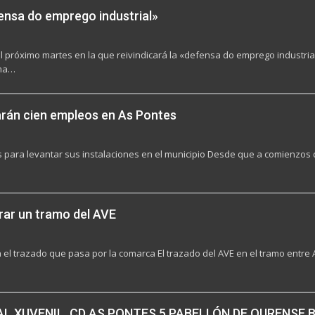
ensa do emprego industrial»
 próximo martes en la que reivindicará la «defensa do emprego industri
ima…
arán cien empleos en As Pontes
s para levantar sus instalaciones en el municipio Desde que a comienzos d
rar un tramo del AVE
 el trazado que pasa por la comarca El trazado del AVE en el tramo entre
L XUVENIL. CD AS PONTES 5 PABELLÓN DE OURENSE B