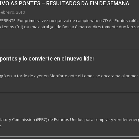
IVO AS PONTES – RESULTADOS DA FIN DE SEMANA
Febreiro, 2010
RENTE: Por primeira vez no que vai de campionato o CD As Pontes colóca
o Lemos (0-1) cun maxistral gol de Bossa ó marcar directamente dun lan
 pontes y lo convierte en el nuevo líder
logró en la tarde de ayer en Monforte ante el Lemos se encarama al primer 
ulatory Commission (FERC) de Estados Unidos para comprar y vender energí
le…