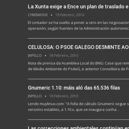
La Xunta exige a Ence un plan de traslado e
CYBERMODE
19 Febreiro, 2010
El contador se ha vuelto a poner a cero en las negociacio
operación, según fuentes de la Administración autonómi
CELULOSA: O PSOE GALEGO DESMINTE AO
JMPELLO
18 Febreiro, 2010
Nota de prensa da Asamblea Local do BNG: Case que rema
de Medio Ambiente do PsdeG, e anterior Conselleira de 
Gnumeric 1.10: máis aló das 65.536 filas
JMPELLO
18 Febreiro, 2010
Lendo muylinux.com: "A folla de cálculo Gnumeric segue 
versións estables, a 1.10.x, que se inaugura cunha…
Las correcciones ambientales continúan e