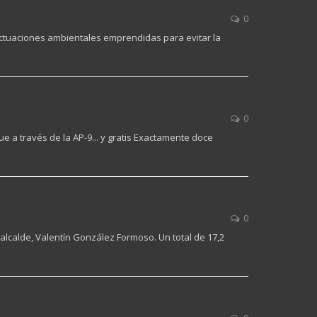
0
 actuaciones ambientales emprendidas para evitar la
0
e a través de la AP-9... y gratis Exactamente doce
0
 alcalde, Valentín González Formoso. Un total de 17,2