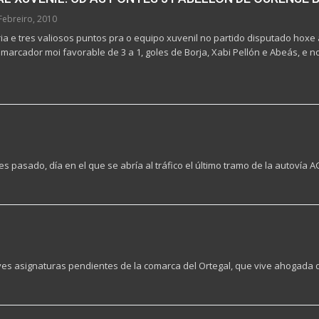
Febreiro, 2010
ia e tres valiosos puntos pra o equipo xuvenil no partido disputado ho
 marcador moi favorable de 3 a 1, goles de Borja, Xabi Pellón e Abeás, e 
asado, día en el que se abría al tráfico el último tramo de la autovía AG-
aves asignaturas pendientes de la comarca del Ortegal, que vive ahogad