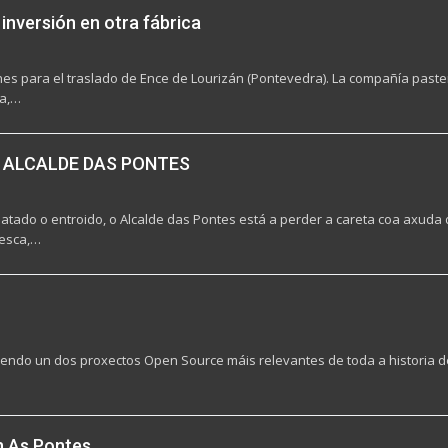
 inversión en otra fábrica
nes para el traslado de Ence de Lourizán (Pontevedra). La compañía pastera
ca,…
 ALCALDE DAS PONTES
tado o entroido, o Alcalde das Pontes está a perder a careta coa axuda
Pesca,…
sendo un dos proxectos Open Source máis relevantes de toda a historia de
n As Pontes