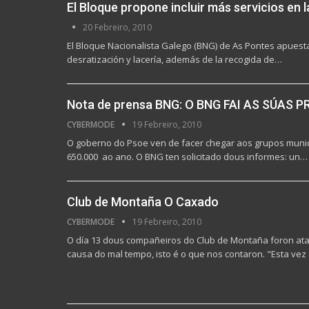
El Bloque propone incluir más servicios en l
20 Febreiro, 2010
El Bloque Nacionalista Galego (BNG) de As Pontes apuesta 
desratización y lacería, además de la recogida de…
Nota de prensa BNG: O BNG FAI AS SÚA
CYBERMODE
19 Febreiro, 2010
O goberno do Psoe ven de facer chegar aos grupos munici
650.000  ao ano. O BNG ten solicitado dous informes: un…
Club de Montaña O Caxado
CYBERMODE
19 Febreiro, 2010
O día 13 dous compañeiros do Club de Montaña foron ata
causa do mal tempo, isto é o que nos contaron. "Esta vez