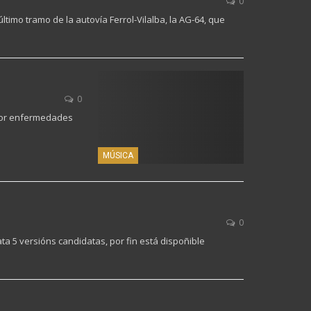
0
ltimo tramo de la autovía Ferrol-Vilalba, la AG-64, que
0
 por enfermedades
MÚSICA
0
 5 versións candidatas, por fin está dispoñible