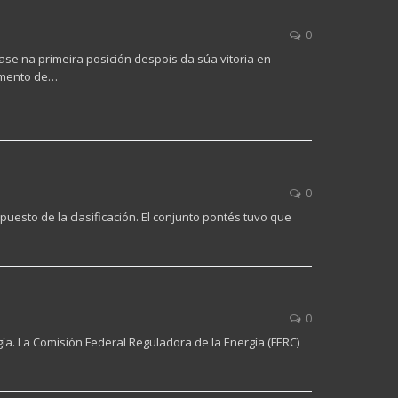
0
se na primeira posición despois da súa vitoria en
zamento de…
0
puesto de la clasificación. El conjunto pontés tuvo que
0
a. La Comisión Federal Reguladora de la Energía (FERC)