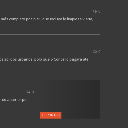
0
más completo posible", que incluya la limpieza viaria,
0
s sólidos urbanos, polo que o Concello pagará até
0
nto anterior por
DEPORTES