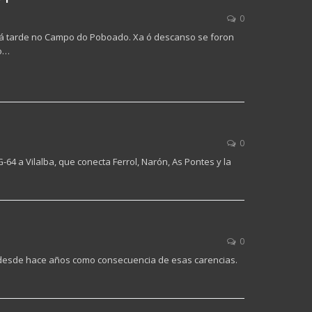
0
xe á tarde no Campo do Poboado. Xa ó descanso se foron
no…
0
64 a Vilalba, que conecta Ferrol, Narón, As Pontes y la
0
a desde hace años como consecuencia de esas carencias.