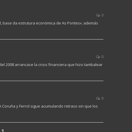
0
al, base da estrutura económica de As Pontes»; además
0
el 2008 arrancase la crisis financiera que hizo tambalear
0
 A Coruña y Ferrol sigue acumulando retraso sin que los
 1