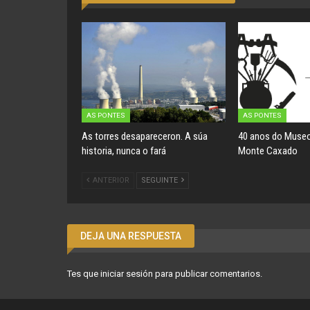
AS PONTES
AS PONTES
As torres desapareceron. A súa
40 anos do Museo
historia, nunca o fará
Monte Caxado
ANTERIOR
SEGUINTE
DEJA UNA RESPUESTA
Tes que
iniciar sesión
para publicar comentarios.