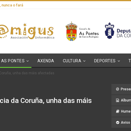
, nunca o fará
AS PONTES
AXENDA
CULTURA
DEPORTES
a Coruña, unha das máis afectadas
Prese
ncia da Coruña, unha das máis
Album
Hume 
Aviso 