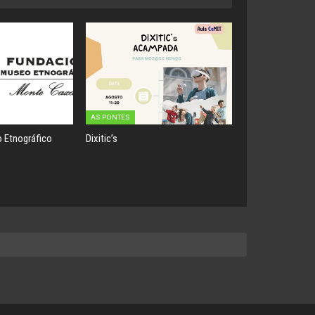
AS PONTES
 Etnográfico
Dixitic’s