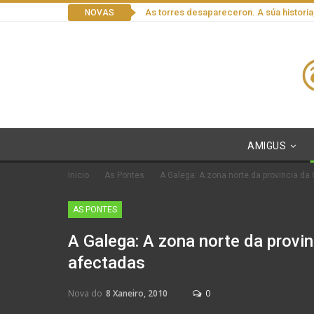
As torres desapareceron. A súa historia
NOVAS
AMIGUS
Inicio
As Pontes
A Galega: A zona norte da provincia d
AS PONTES
A Galega: A zona norte da provi
afectadas
Nova do
8 Xaneiro, 2010
0