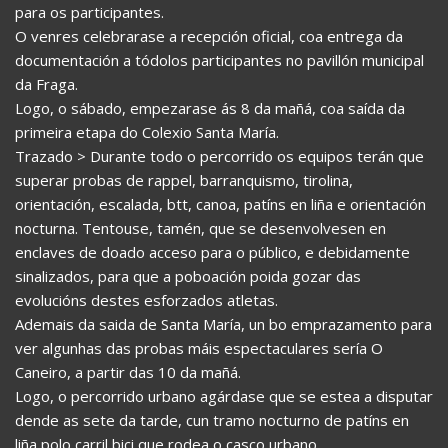
para os participantes.
O venres celebrarase a recepción oficial, coa entrega da
documentación a tódolos participantes no pavillón municipal
da Fraga.
Logo, o sábado, empezarase ás 8 da mañá, coa saída da
primeira etapa do Colexio Santa María.
Trazado > Durante todo o percorrido os equipos terán que
superar probas de rappel, barranquismo, tirolina,
orientación, escalada, btt, canoa, patíns en liña e orientación
nocturna. Tentouse, tamén, que se desenvolvesen en
enclaves de doado acceso para o público, e debidamente
sinalizados, para que a poboación poida gozar das
evolucións destes esforzados atletas.
Ademais da saida de Santa María, un bo emprazamento para
ver algunhas das probas máis espectaculares sería O
Caneiro, a partir das 10 da mañá.
Logo, o percorrido urbano agárdase que se estea a disputar
dende as sete da tarde, cun tramo nocturno de patíns en
liña polo carril bici que rodea o casco urbano.