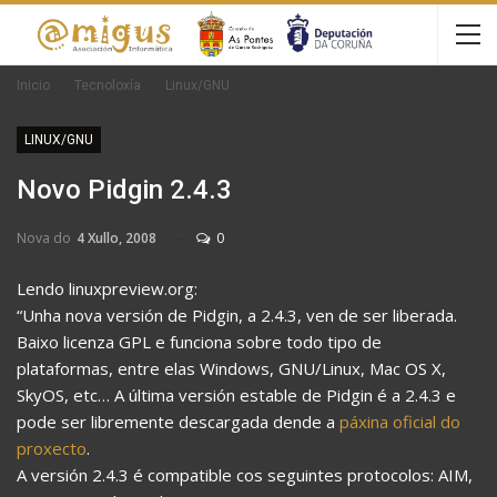
Inicio
Tecnoloxía
Linux/GNU
LINUX/GNU
Novo Pidgin 2.4.3
Nova do
4 Xullo, 2008
0
Lendo linuxpreview.org:
“Unha nova versión de Pidgin, a 2.4.3, ven de ser liberada.
Baixo licenza GPL e funciona sobre todo tipo de
plataformas, entre elas Windows, GNU/Linux, Mac OS X,
SkyOS, etc… A última versión estable de Pidgin é a 2.4.3 e
pode ser libremente descargada dende a
páxina oficial do
proxecto
.
A versión 2.4.3 é compatible cos seguintes protocolos: AIM,