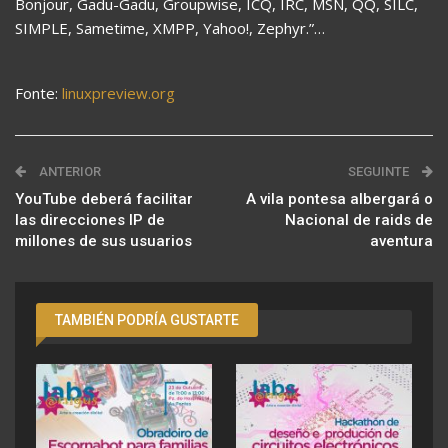
Bonjour, Gadu-Gadu, Groupwise, ICQ, IRC, MSN, QQ, SILC,
SIMPLE, Sametime, XMPP, Yahoo!, Zephyr.”…
Fonte:
linuxpreview.org
ANTERIOR
SEGUINTE
YouTube deberá facilitar
A vila pontesa albergará o
las direcciones IP de
Nacional de raids de
millones de sus usuarios
aventura
TAMBIÉN PODRÍA GUSTARTE