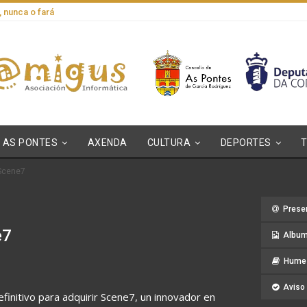
, nunca o fará
AS PONTES
AXENDA
CULTURA
DEPORTES
Scene7
Prese
e7
Album
Hume 
Aviso 
initivo para adquirir Scene7, un innovador en