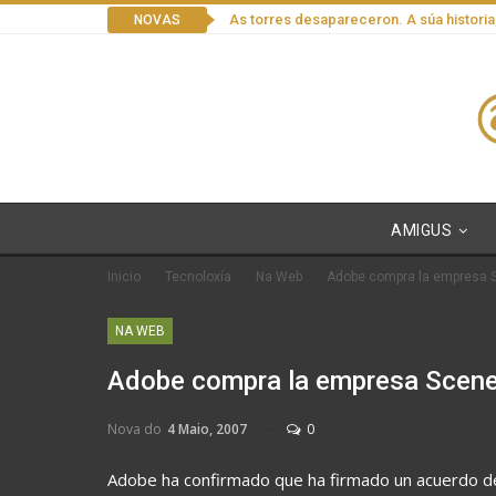
As torres desapareceron. A súa historia
NOVAS
AMIGUS
Inicio
Tecnoloxía
Na Web
Adobe compra la empresa 
NA WEB
Adobe compra la empresa Scen
Nova do
4 Maio, 2007
0
Adobe ha confirmado que ha firmado un acuerdo def