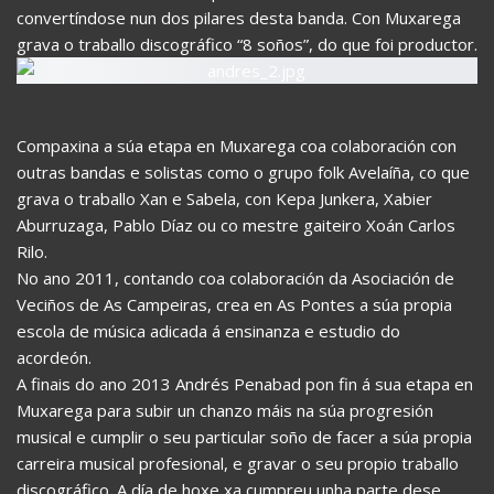
convertíndose nun dos pilares desta banda. Con Muxarega
grava o traballo discográfico “8 soños”, do que foi productor.
Compaxina a súa etapa en Muxarega coa colaboración con
outras bandas e solistas como o grupo folk Avelaíña, co que
grava o traballo Xan e Sabela, con Kepa Junkera, Xabier
Aburruzaga, Pablo Díaz ou co mestre gaiteiro Xoán Carlos
Rilo.
No ano 2011, contando coa colaboración da Asociación de
Veciños de As Campeiras, crea en As Pontes a súa propia
escola de música adicada á ensinanza e estudio do
acordeón.
A finais do ano 2013 Andrés Penabad pon fin á sua etapa en
Muxarega para subir un chanzo máis na súa progresión
musical e cumplir o seu particular soño de facer a súa propia
carreira musical profesional, e gravar o seu propio traballo
discográfico. A día de hoxe xa cumpreu unha parte dese