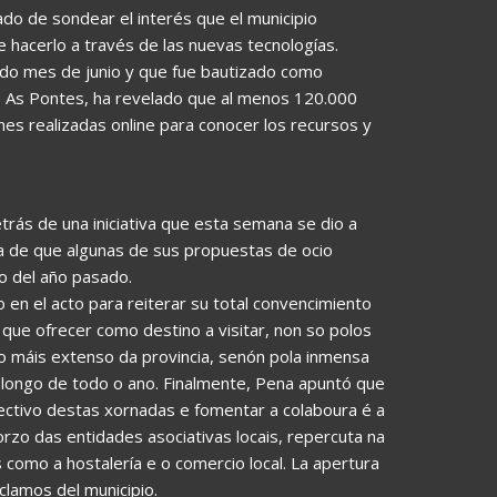
ado de sondear el interés que el municipio
e hacerlo a través de las nuevas tecnologías.
do mes de junio y que fue bautizado como
, As Pontes, ha revelado que al menos 120.000
nes realizadas online para conocer los recursos y
rás de una iniciativa que esta semana se dio a
ista de que algunas de sus propuestas de ocio
go del año pasado.
 en el acto para reiterar su total convencimiento
que ofrecer como destino a visitar, non so polos
 o máis extenso da provincia, senón pola inmensa
ó longo de todo o ano. Finalmente, Pena apuntó que
xectivo destas xornadas e fomentar a colaboura é a
rzo das entidades asociativas locais, repercuta na
omo a hostalería e o comercio local. La apertura
clamos del municipio.