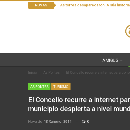
As torres desapareceron. A súa historia
NOVAS
AMIGUS
Inicio
As Pontes
El Concello recurre a internet para cono
AS PONTES
TURISMO
El Concello recurre a internet pa
municipio despierta a nivel mund
Nova do
18 Xaneiro, 2014
0