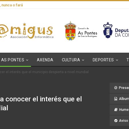
, nunca o fará
AS PONTES
AXENDA
CULTURA
DEPORTES
cer el interés que el municipio despierta a nivel mundial
Prese
ra conocer el interés que el
Album
ial
Hume 
Aviso 