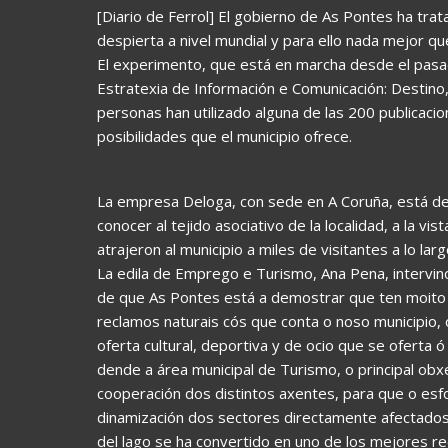
[Diario de Ferrol] El gobierno de As Pontes ha trat
despierta a nivel mundial y para ello nada mejor qu
El experimento, que está en marcha desde el pasa
Estratexia de Información e Comunicación: Destino
personas han utilizado alguna de las 200 publicacio
posibilidades que el municipio ofrece.
La empresa Deloga, con sede en A Coruña, está det
conocer al tejido asociativo de la localidad, a la v
atrajeron al municipio a miles de visitantes a lo lar
La edila de Emprego e Turismo, Ana Pena, intervino
de que As Pontes está a demostrar que ten moito 
reclamos naturais cós que conta o noso municipio,
oferta cultural, deportiva y de ocio que se oferta 
dende a área municipal de Turismo, o principal ob
cooperación dos distintos axentes, para que o esfo
dinamización dos sectores directamente afectados c
del lago se ha convertido en uno de los mejores re