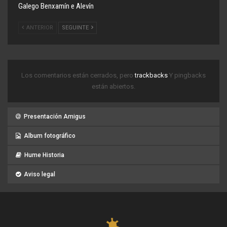
Galego Benxamín e Alevín
ANTERIOR
SEGUINTE
Los comentarios están cerrados, pero
trackbacks
Y pingbacks
están abiertos.
Presentación Amigus
Album fotográfico
Hume Historia
Aviso legal