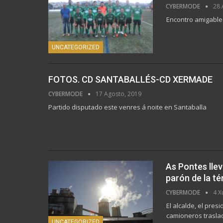
CYBERMODE
28 
Encontro amigable 
UNCATEGORIZED
FOTOS. CD SANTABALLÉS-CD XERMADE
CYBERMODE
17 Agosto, 2019
Partido disputado este venres á noite en Santaballa
As Pontes llev
parón de la t
CYBERMODE
4 X
El alcalde, el pres
camioneros trasla
UNCATEGORIZED