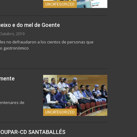
UNCATEGORIZED
ueixo e do mel de Goente
Outubro, 2019
ales no defraudaron a los cientos de personas que
to gastronómico
lmente
 centenares de
UNCATEGORIZED
ROUPAR-CD SANTABALLÉS