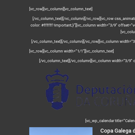
[vc_row][vc_column][vc_column_text]
[/vc_column_text][/vc_column][/vc_row][vc_row css_anim
color: #ffffff !important;}”][vc_column width=”3/9″ offset=”
[vc_colu
[/vc_column_text][/vc_column][/vc_row][vc_column width=”3/
[vc_row][vc_column width=”1/1″][vc_column_text]
[/vc_column_text][/vc_column][vc_column width=”3/9″ of
[vc_wp_calendar title=”Calen
Copa Galega d