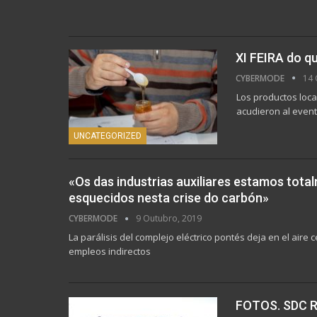
XI FEIRA do q
CYBERMODE
14 
Los productos loc
acudieron al even
UNCATEGORIZED
«Os das industrias auxiliares estamos tota
esquecidos nesta crise do carbón»
CYBERMODE
9 Outubro, 2019
La parálisis del complejo eléctrico pontés deja en el aire
empleos indirectos
FOTOS. SDC 