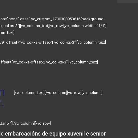
ation=”none” css=”.vc_custom_1700308953616{background-
vc_col-xs-3″][vc_column_text][vc_row][vc_column width=”1/1″]
mn_text]
9″ offset=”vc_col-xs-offset-1 vc_col-xs-3″][vc_column_text]
fset=”vc_col-xs-offset-2 vc_col-xs-3″][vc_column_text]
[/vc_column_text][/vc_column][vc_row][vc_column]
dario “][/vc_column][/vc_row]
e embarcacións de equipo xuvenil e senior