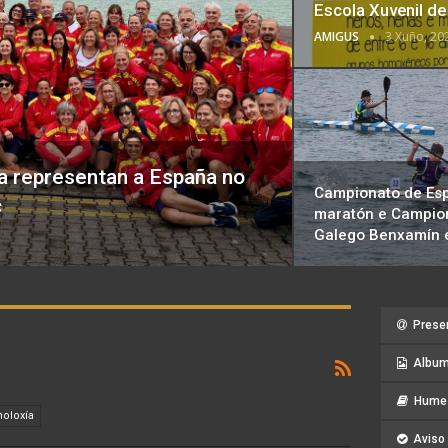
Escola Xuvenil d
AMIGUS
3 Xuño, 20
xa representan a España no
Campionato de Es
c
maratón e Campio
Galego Benxamín e
Prese
Album
Hume 
oloxía
Aviso 