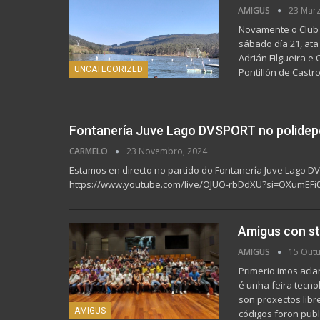
AMIGUS
23 Marz
Novamente o Club 
sábado día 21, at
Adrián Filgueira 
UNCATEGORIZED
Pontillón de Castr
Fontanería Juve Lago DVSPORT no polidepo
CARMELO
23 Novembro, 2024
Estamos en directo no partido do Fontanería Juve Lago D
https://www.youtube.com/live/OJUO-rbDdXU?si=OXumEFi0
Amigus con s
AMIGUS
15 Outu
Primerio imos ac
é unha feira tecn
son proxectos libr
AMIGUS
códigos foron pub