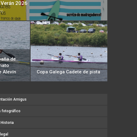
e Verán 2026
26
paña de
nato
 Alevín
Copa Galega Cadete de pista
ntación Amigus
 fotográfico
Historia
legal