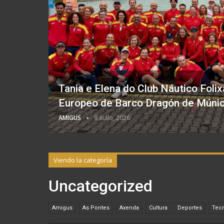
Tania e Elena do Club Náutico Foli
Europeo de Barco Dragón de Múni
AMIGUS
9 Xullo, 2026
Viendo la categoría
Uncategorized
Amigus
As Pontes
Axenda
Cultura
Deportes
Tecn