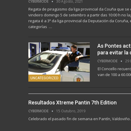
CYBERMODE
30 Agosto, 2021
Regata de piragüismo da liga provincial da Couña que se 
vindeiro domingo 5 de setembro a partir das 10:00 h no l
regata é a 3ª da liga provincial da Deputación da Coruña, 
categorías
…
As Pontes acti
para evitar la
CYBERMODE
29 
El Concello recuer
van de 100 a 60.00
UNCATEGORIZED
Resultados Xtreme Pantin 7th Edition
CYBERMODE
15 Outubro, 2019
Celebrado el pasado fin de semana en Pantín, Valdoviño.