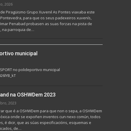
o, 2026
de Piragüismo Grupo Xuvenil As Pontes viaxaba este
a Pontevedra, para que os seus padexeiros xuvenís,
e Omar Penabad probasen as suas forzas na pista de
o, na parroquia de…
rtivo municipal
VSPORT no polideportivo municipal
26lYB_kT
tand na OSHWDem 2023
bro, 2023
larar que é a OSHWDem para que non o sepa, a OSHWDem
olóxica onde se expoñen inventos cun nexo común, todos
es, é dicir, que as súas especificacións, esquemas e
licados, de…