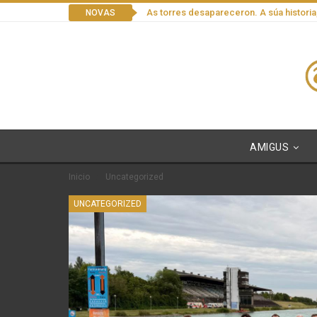
As torres desapareceron. A súa historia
NOVAS
AMIGUS
Inicio
Uncategorized
UNCATEGORIZED