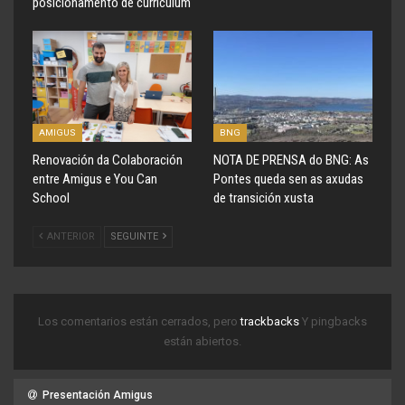
posicionamento de currículum
AMIGUS
BNG
Renovación da Colaboración
NOTA DE PRENSA do BNG: As
entre Amigus e You Can
Pontes queda sen as axudas
School
de transición xusta
ANTERIOR
SEGUINTE
Los comentarios están cerrados, pero
trackbacks
Y pingbacks
están abiertos.
Presentación Amigus