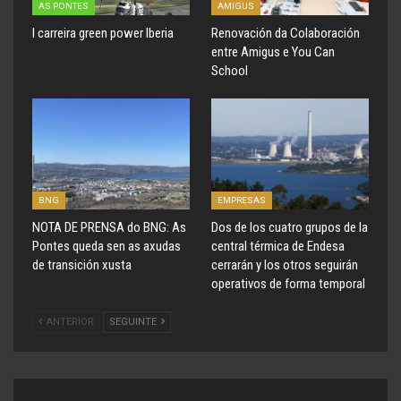
AS PONTES
AMIGUS
I carreira green power Iberia
Renovación da Colaboración
entre Amigus e You Can
School
BNG
EMPRESAS
NOTA DE PRENSA do BNG: As
Dos de los cuatro grupos de la
Pontes queda sen as axudas
central térmica de Endesa
de transición xusta
cerrarán y los otros seguirán
operativos de forma temporal
ANTERIOR
SEGUINTE