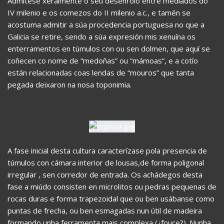
Admítese xeralmente o seu desenrolo entre mediados do
IV milenio e os comezos do II milenio a.c., e tamén se
acostuma admitir a súa procedencia portuguesa no que a
Galicia se retire, sendo a súa expresión mis xenuína os
enterramentos en túmulos con ou sen dolmen, que aquí se
coñecen co nome de “medoñas” ou “mámoas”, e a cotío
están relacionadas coas lendas de “mouros” que tanta
pegada deixaron na nosa toponimia.
A fase inicial desta cultura caracterízase pola presencia de
túmulos con cámara interior de lousas,de forma poligonal
irregular , sen corredor de entrada. Os achádegos desta
fase a miúdo consisten en microlitos ou pedras pequenas de
rocas duras e forma trapezoidal que ou ben usábanse como
puntas de frecha, ou ben esmagadas nun útil de madeira
formando unha ferramenta mais complexa (¿fouce?). Nunha