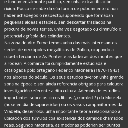
e fundamentalmente pacífica, sen unha extractificación
ríxida. Pouco se sabe da súa forma de poboamento ó non
haber achádegos ó respecto,supoñendo que formaban
pequenas aldeas estables, sen descartar traslados na
procura de novas terras, unha vez esgotado ou diminuído o
potencial agrícola das colindantes.
Na zona do Alto Eume temos unha das mais interesantes
series de necrópoles megalíticas de Galicia, ocupando a
cubeta terciaria de As Pontes e as ladeiras dos montes que
a rodean. A comarca foi cumpridamente estudiada e
catalogada polo ortegano Federico Maciñeira (1870-1943)
nos albores do século. Os seus estudos tiveron unha grande
sona na época e son aínda referencia obrigada para calquera
investigación referente a dita cultura. Ademais de estudios
importantes sobre os circos líticos (¿cromlech?) da Mourela
(hoxe en día desaparecidos) ou os vasos campaniformes da
Vilabella, desenrolou unha importante teoría relacionando a
ubicación dos túmulos coa existencia dos camiños chamados
reais. Segundo Maciñeira, as medoñas poderían ser puntos