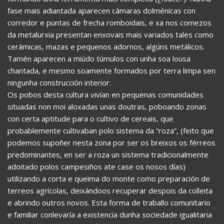
fase mais adiantada aparecen cámaras dolménicas con
corredor e puntas de frecha romboidais, e xa nos comezos
da metalurxia presentan enxovais mais variados tales como
cerámicas, mazas e pequenos adornos, algúns metálicos.
Tamén aparecen a miúdo túmulos con unha soa lousa
chantada, e mesmo soamente formados por terra limpa sen
ningunha construcción interior.
Os pobos desta cultura vivían en pequenas comunidades
situadas non moi aloxadas unas doutras, poboando zonas
con certa aptitude para o cultivo de cereais, que
probablemente cultivaban polo sistema da “roza”, (feito que
podemos supoñer nesta zona por ser os breixos os férreos
predominantes, en ser a roza un sistema tradicionalmente
adoitado polos campesiños ate case os nosos días)
utilizando a corta e queima do monte como preparación de
terreos agrícolas, deixándoos recuperar despois da colleita
e abrindo outros novos. Esta forma de traballo comunitario
e familiar conlevaría a existencia dunha sociedade igualitaria