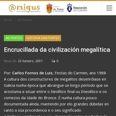
Inicio
As Pontes
AS PONTES
HISTORIA DAS PONTES
Encrucillada da civilización megalítica
Nova do
23 Xaneiro, 2007
0
Por:
Carlos Fornos de Luis
, Festas do Carmen, ano 1988
A cultura dos constructores de megalitos desenrólase en
Galicia nunha época que abrangue un longo período que se
acostuma a situar entre o Neolítico final ou Eneolítico e os
comezos da Idade do Bronce. É nunha cultura pouco
documentada aínda, mantendo por elo grandes dúbidas en
canto a súa procedencia e o seu significado.