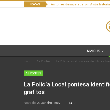
As torres desapareceron. A súa historia
NOVAS
AMIGUS
Inicio
As Pontes
La Policía Local pontesa identifica a tr
AS PONTES
La Policía Local pontesa identif
grafitos
Nova do
23 Xaneiro, 2007
9