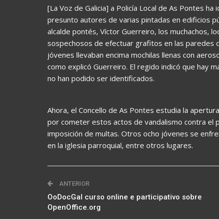
[La Voz de Galicia] a Policía Local de As Pontes h
presunto autores de varias pintadas en edificios pú
alcalde pontés, Víctor Guerreiro, los muchachos, loc
sospechosos de efectuar grafitos en las paredes de
jóvenes llevaban encima mochilas llenas con aerosol
como explicó Guerreiro. El regido indicó que hay m
no han podido ser identificados.
Ahora, el Concello de As Pontes estudia la apertu
por cometer estos actos de vandalismo contra el p
imposición de multas. Otros ocho jóvenes se enfren
en la iglesia parroquial, entre otros lugares.
ANTERIOR
OoDocGal curso online e participativo sobre
OpenOffice.org