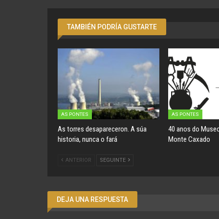
TAMBIÉN PODRÍA GUSTARTE
AS PONTES
AS PONTES
As torres desapareceron. A súa
40 anos do Museo
historia, nunca o fará
Monte Caxado
ANTERIOR
SEGUINTE
DEJA UNA RESPUESTA