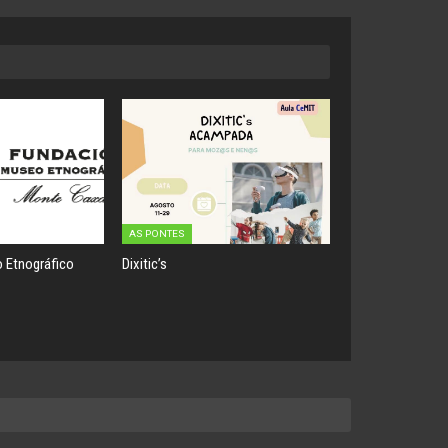
AS PONTES
 Etnográfico
Dixitic’s