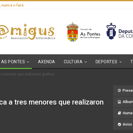
, nunca o fará
AS PONTES
AXENDA
CULTURA
DEPORTES
es menores que realizaron grafitos
Prese
ica a tres menores que realizaron
Album
Hume 
Aviso 